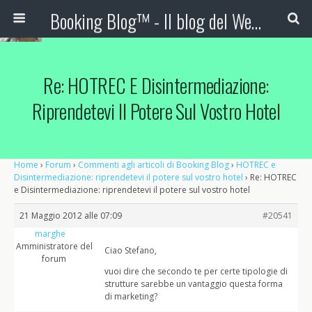
Booking Blog™ - Il blog del Web Marketing Turistico
Re: HOTREC E Disintermediazione:
Riprendetevi Il Potere Sul Vostro Hotel
Home
›
Forum
›
Commenti agli articoli di Booking Blog
›
HOTREC e
Disintermediazione: riprendetevi il potere sul vostro hotel
›
Re: HOTREC
e Disintermediazione: riprendetevi il potere sul vostro hotel
21 Maggio 2012 alle 07:09
#20541
marghe
Amministratore del
Ciao Stefano,
forum
vuoi dire che secondo te per certe tipologie di
strutture sarebbe un vantaggio questa forma
di marketing?