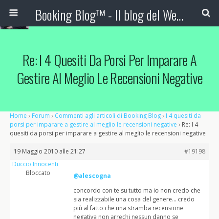
Booking Blog™ - Il blog del Web Marketing Turistico
Re: I 4 Quesiti Da Porsi Per Imparare A
Gestire Al Meglio Le Recensioni Negative
Home
›
Forum
›
Commenti agli articoli di Booking Blog
›
I 4 quesiti da
porsi per imparare a gestire al meglio le recensioni negative
›
Re: I 4
quesiti da porsi per imparare a gestire al meglio le recensioni negative
19 Maggio 2010 alle 21:27
#19198
Duccio Innocenti
Bloccato
@alescogna
concordo con te su tutto ma io non credo che
sia realizzabile una cosa del genere… credo
più al fatto che una stramba recensione
negativa non arrechi nessun danno se