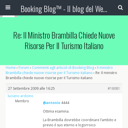
Booking Blog™ - Il blog del Web Marketing Turistico
Re: Il Ministro Brambilla Chiede Nuove
Risorse Per Il Turismo Italiano
Home
›
Forum
›
Commenti agli articoli di Booking Blog
›
Il ministro
Brambilla chiede nuove risorse per il Turismo italiano
›
Re: Il ministro
Brambilla chiede nuove risorse per il Turismo italiano
27 Settembre 2009 alle 16:25
#18081
luciano ardoino
Membro
@antonio
4444
Ottima esamina.
La Brambilla dovrebbe coordinare l’ambito e
previo il suo eterno e logorroico