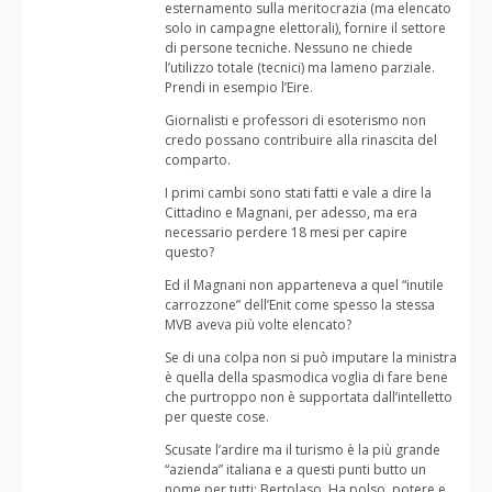
esternamento sulla meritocrazia (ma elencato
solo in campagne elettorali), fornire il settore
di persone tecniche. Nessuno ne chiede
l’utilizzo totale (tecnici) ma lameno parziale.
Prendi in esempio l’Eire.
Giornalisti e professori di esoterismo non
credo possano contribuire alla rinascita del
comparto.
I primi cambi sono stati fatti e vale a dire la
Cittadino e Magnani, per adesso, ma era
necessario perdere 18 mesi per capire
questo?
Ed il Magnani non apparteneva a quel “inutile
carrozzone” dell’Enit come spesso la stessa
MVB aveva più volte elencato?
Se di una colpa non si può imputare la ministra
è quella della spasmodica voglia di fare bene
che purtroppo non è supportata dall’intelletto
per queste cose.
Scusate l’ardire ma il turismo è la più grande
“azienda” italiana e a questi punti butto un
nome per tutti: Bertolaso. Ha polso, potere e