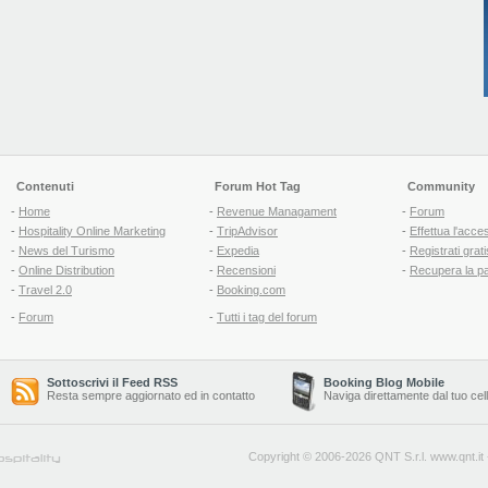
Contenuti
Forum Hot Tag
Community
-
Home
-
Revenue Managament
-
Forum
-
Hospitality Online Marketing
-
TripAdvisor
-
Effettua l'acce
-
News del Turismo
-
Expedia
-
Registrati grati
-
Online Distribution
-
Recensioni
-
Recupera la p
-
Travel 2.0
-
Booking.com
-
Forum
-
Tutti i tag del forum
Sottoscrivi il Feed RSS
Booking Blog Mobile
Resta sempre aggiornato ed in contatto
Naviga direttamente dal tuo cel
Copyright © 2006-2026 QNT S.r.l.
www.qnt.it