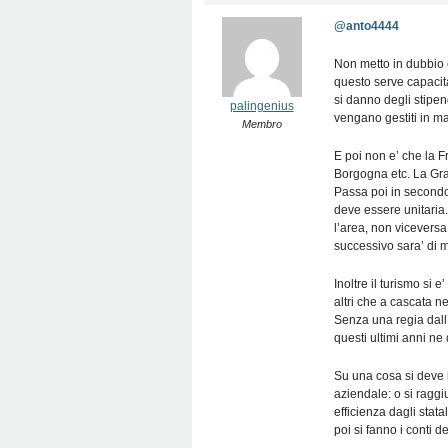
@anto4444
Non metto in dubbio 
questo serve capacita
si danno degli stipe
palingenius
vengano gestiti in ma
Membro
E poi non e’ che la F
Borgogna etc. La Gra
Passa poi in secondo
deve essere unitaria.
l’area, non viceversa
successivo sara’ di m
Inoltre il turismo si 
altri che a cascata ne
Senza una regia dall’
questi ultimi anni n
Su una cosa si deve i
aziendale: o si raggiu
efficienza dagli stata
poi si fanno i conti de