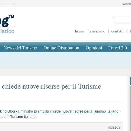
Turistico
home
|
chi siamo
|
contatti
|
News del Turismo
Online Distribution
Opinioni
Travel 2.0
 chiede nuove risorse per il Turismo
oking Blog
›
Il ministro Brambilla chiede nuove risorse per il Turismo italiano
›
 per il Turismo italiano
#18102