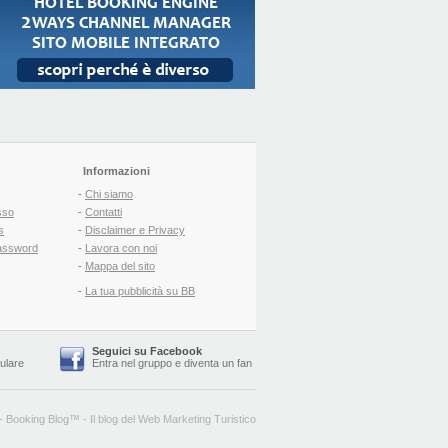
Informazioni
-
Chi siamo
sso
-
Contatti
s
-
Disclaimer e Privacy
assword
-
Lavora con noi
-
Mappa del sito
-
La tua pubblicità su BB
Seguici su Facebook
lulare
Entra nel gruppo
e
diventa un fan
-
Booking Blog
™ -
Il blog del Web Marketing Turistico