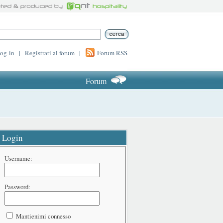
log-in
|
Registrati al forum
|
Forum RSS
Forum
Login
Username:
Password:
Mantienimi connesso