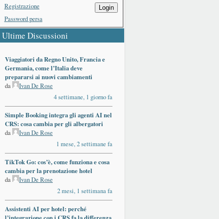
Registrazione
Login
Password persa
Ultime Discussioni
Viaggiatori da Regno Unito, Francia e
Germania, come l’Italia deve
prepararsi ai nuovi cambiamenti
da
Ivan De Rose
4 settimane, 1 giorno fa
Simple Booking integra gli agenti AI nel
CRS: cosa cambia per gli albergatori
da
Ivan De Rose
1 mese, 2 settimane fa
TikTok Go: cos’è, come funziona e cosa
cambia per la prenotazione hotel
da
Ivan De Rose
2 mesi, 1 settimana fa
Assistenti AI per hotel: perché
l’integrazione con i CRS fa la differenza