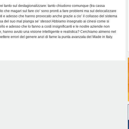
ei tanto sul destagionalizzare: tanto chiudono comunque (tra cassa
isto che magari sul fare cio’ sono pronti a fare problemi ma sul delocalizzare
nti e adesso che hanno provocato anche grazie a cio’ il collasso del sistema
usa del suo mal pianga se’ stesso! Abbiamo insegnato ai cinesi come si
lo e adesso che lo fanno a costi insignificanti e le nostre aziende non
, hanno avuto una visione intelligente e realistica? Cerchiamo almeno nel
tere errori del genere anzi di farne la punta avanzata del Made in Italy.