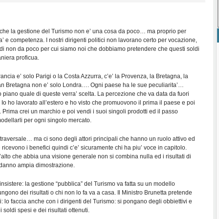
che la gestione del Turismo non e’ una cosa da poco… ma proprio per
’ e competenza. I nostri dirigenti politici non lavorano certo per vocazione,
ndi non da poco per cui siamo noi che dobbiamo pretendere che questi soldi
niera proficua.
rancia e’ solo Parigi o la Costa Azzurra, c’e’ la Provenza, la Bretagna, la
n Bretagna non e’ solo Londra…. Ogni paese ha le sue peculiarita’…
 piano quale di queste verra’ scelta. La percezione che va data da fuori
 Io ho lavorato all’estero e ho visto che promuovono il prima il paese e poi
. Prima crei un marchio e poi vendi i suoi singoli prodotti ed il passo
odellarli per ogni singolo mercato.
e’ traversale… ma ci sono degli attori principali che hanno un ruolo attivo ed
 ricevono i benefici quindi c’e’ sicuramente chi ha piu’ voce in capitolo.
alto che abbia una visione generale non si combina nulla ed i risultati di
e danno ampia dimostrazione.
nsistere: la gestione “pubblica” del Turismo va fatta su un modello
ngono dei risultati o chi non lo fa va a casa. Il Ministro Brunetta pretende
li: lo faccia anche con i dirigenti del Turismo: si pongano degli obbiettivi e
i soldi spesi e dei risultati ottenuti.