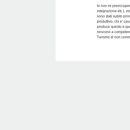
Io non mi preoccuper
integrazione etc.), v
sono stati subito pro
produttivo, chi e’ ca
produce questo e quel
riescono a competere
Turismo di non commet