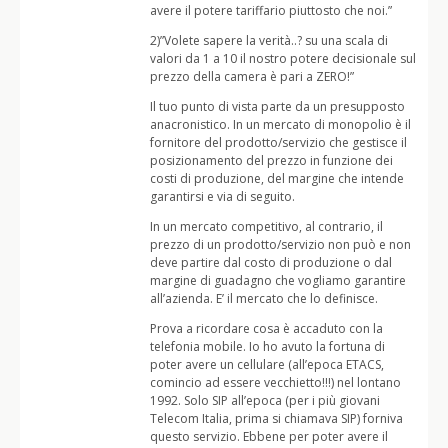
avere il potere tariffario piuttosto che noi.”
2)”Volete sapere la verità..? su una scala di
valori da 1 a 10 il nostro potere decisionale sul
prezzo della camera è pari a ZERO!”
Il tuo punto di vista parte da un presupposto
anacronistico. In un mercato di monopolio è il
fornitore del prodotto/servizio che gestisce il
posizionamento del prezzo in funzione dei
costi di produzione, del margine che intende
garantirsi e via di seguito.
In un mercato competitivo, al contrario, il
prezzo di un prodotto/servizio non può e non
deve partire dal costo di produzione o dal
margine di guadagno che vogliamo garantire
all’azienda. E’ il mercato che lo definisce.
Prova a ricordare cosa è accaduto con la
telefonia mobile. Io ho avuto la fortuna di
poter avere un cellulare (all’epoca ETACS,
comincio ad essere vecchietto!!!) nel lontano
1992. Solo SIP all’epoca (per i più giovani
Telecom Italia, prima si chiamava SIP) forniva
questo servizio. Ebbene per poter avere il