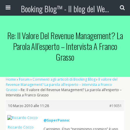
Booking Blog™ - Il blog del Web Marketing Turistico
Re: Il Valore Del Revenue Management? La
Parola All’esperto – Intervista A Franco
Grasso
Home
›
Forum
›
Commenti agli articoli di Booking Blog
›
Il valore del
Revenue Management? La parola all’esperto – Intervista a Franco
Grasso
›
Re: Il valore del Revenue Management? La parola all’esperto –
Intervista a Franco Grasso
10 Marzo 2010 alle 11:28
#19051
@SuperPanno
:
Riccardo Cocco
Carissimo, il tuo “pessimismo cosmico” è uno