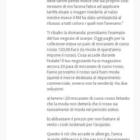
delle tariffe penso invece che sia proprio così:
nessuno di noi faceva fatica ad applicare
tariffe elvate o magari rivederle al rialzo
mentre invece il RM ha dato un’elasticità al
ribasso a tutti coloro i quali non l’avevano.”
Ti ribalto la domanda: prendiamo l’esempio
del tuo negozio di scarpe. Oggi paghi per la
collezione estiva un paio di mocassini di cuoio
rosso 120,00 Euro (la moda di quest’anno
impone il rosso). Cosa accade durante
l’estate? Il tuo negoziante ha in magazzino
ancora 20 paia di mocassini di cuoio rosso,
l’anno prossimo il rosso sarà fuori moda
(quindi è merce destinata al deperimento
commerciale, ovvero non la venderà). Ha due
soluzioni:
a) tenere i 20 mocassini di cuoio rosso fintanto
che la moda non detterà che il rosso sia
nuovamente di moda nel periodo estivo.
b) abbassare il prezzo per non buttare al
vento i costi sostenuti per l’acquisto.
Questo è ciò che accade in albergo, l’unica
grande differenza è che per noi il deperimento