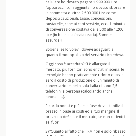
cellulare ho dovuto pagare 1.999.999 Lire
l’apparecchio, in aggiunta ho dovuto sborsare
la sommetta di circa 2.500.000 Lire come
depositi cauzionali, tasse, concessioni,
bustarelle, cene ai capi servizio, ecc.. 1 minuto
di conversazione costava dalle 500 alle 1.200
Lire (in base alla fascia oraria). Somme
assurde!!!
Ebbene, se lo volevi, dovevi adeguarti a
quanto il monopolista del servizio richiedeva.
Oggi cosa è accaduto? Si è allargato il
mercato, più fornitori sono entrati in scena, le
tecnolgie hanno praticamente ridotto quasi a
zero il costo di produzione di un minuto di
conversazione, nella sola Italia ci sono 2,5
telefonini a persona (calcolando anche i
neonati…..).
Ricorda non si è più nella fase dove stabilivi il
prezzo in base ai costi ed al tuo margine. Il
prezzo lo definisce il mercato, se non ci rientri
sei fuori.
3) “Quanto al fatto che il RM non è solo ribasso