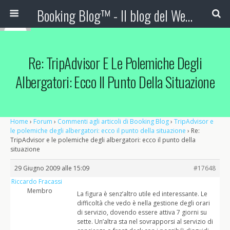
Booking Blog™ - Il blog del Web Marketing Turistico
Re: TripAdvisor E Le Polemiche Degli
Albergatori: Ecco Il Punto Della Situazione
Home
›
Forum
›
Commenti agli articoli di Booking Blog
›
TripAdvisor e
le polemiche degli albergatori: ecco il punto della situazione
›
Re:
TripAdvisor e le polemiche degli albergatori: ecco il punto della
situazione
29 Giugno 2009 alle 15:09
#17648
Riccardo Fracassi
Membro
La figura è senz’altro utile ed interessante. Le
difficoltà che vedo è nella gestione degli orari
di servizio, dovendo essere attiva 7 giorni su
sette. Un’altra sta nel sovrapporsi al servizio di