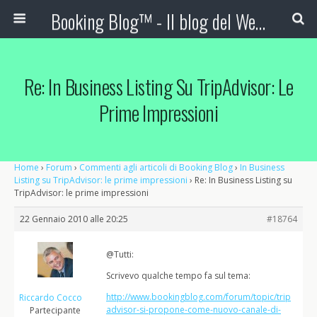
Booking Blog™ - Il blog del Web Marketing Turistico
Re: In Business Listing Su TripAdvisor: Le
Prime Impressioni
Home
›
Forum
›
Commenti agli articoli di Booking Blog
›
In Business
Listing su TripAdvisor: le prime impressioni
›
Re: In Business Listing su
TripAdvisor: le prime impressioni
22 Gennaio 2010 alle 20:25
#18764
@Tutti:
Scrivevo qualche tempo fa sul tema:
http://www.bookingblog.com/forum/topic/trip
Riccardo Cocco
advisor-si-propone-come-nuovo-canale-di-
Partecipante