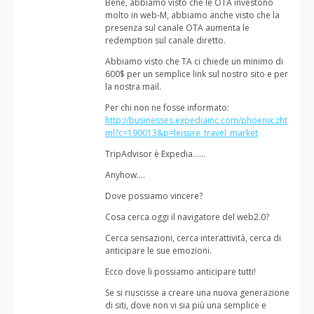
Bene, abbiamo visto che le OTA investono
molto in web-M, abbiamo anche visto che la
presenza sul canale OTA aumenta le
redemption sul canale diretto.
Abbiamo visto che TA ci chiede un minimo di
600$ per un semplice link sul nostro sito e per
la nostra mail.
Per chi non ne fosse informato:
http://businesses.expediainc.com/phoenix.zht
ml?c=190013&p=leisure_travel_market
TripAdvisor è Expedia……
Anyhow….
Dove possiamo vincere?
Cosa cerca oggi il navigatore del web2.0?
Cerca sensazioni, cerca interattività, cerca di
anticipare le sue emozioni.
Ecco dove li possiamo anticipare tutti!
Se si riuscisse a creare una nuova generazione
di siti, dove non vi sia più una semplice e