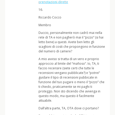
prenotazioni-dirette
16.
Riccardo Cocco
Membro
Duccio, personalmente non cadrò mai nella
rete di TA e non pagherò mai il “pizzo” (si hai
letto bene) a questi. Avete ben letto gli
scaglioni di costi che propongono in funzione
del numero di camere?
A mio avviso si tratta di un vero e proprio
approccio al limite del “mafioso”. Io, TA, ti
faccio recensire (siete certi che tutte le
recensioni vengano pubblicate?) e “potrei”
guidare il tipo di recensioni pubbicate in
funzione del tuo pagare o meno il “pizzo” che
ti chiedo, praticamente se mi paghi ti
proteggo. Non sto dicendo che avvenga in
questo modo, ma questo è facilmente
attuabile.
Dall’altra parte, TA, OTA dove ci portano?