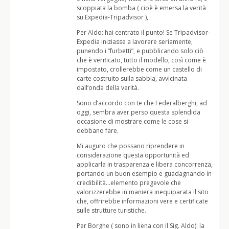
scoppiata la bomba ( cioè è emersa la verità
su Expedia-Tripadvisor ),
Per Aldo: hai centrato il punto! Se Tripadvisor-
Expedia iniziasse a lavorare seriamente,
punendo i “furbetti”, e pubblicando solo ciò
che è verificato, tutto il modello, così come è
impostato, crollerebbe come un castello di
carte costruito sulla sabbia, avvicinata
dall’onda della verità.
Sono d’accordo con te che Federalberghi, ad
oggi, sembra aver perso questa splendida
occasione di mostrare come le cose si
debbano fare.
Mi auguro che possano riprendere in
considerazione questa opportunità ed
applicarla in trasparenza e libera concorrenza,
portando un buon esempio e guadagnando in
credibilità…elemento pregevole che
valorizzerebbe in maniera inequiparata il sito
che, offrirebbe informazioni vere e certificate
sulle strutture turistiche.
Per Borghe ( sono in liena con il Sig. Aldo): la