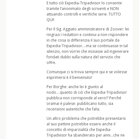
E tutto ciò Expedia-Tripadvisor lo consente
tramite l’anonimato degli scriventi e NON
attuando controlli e verifiche serie. TUTTO
QUI!
Per Il Sig. Aggiato amministratore di Zoover: lei
ringrazi i redattori e continui a non rispondere
in che cosa si differenzia il suo portale da
Expedia-Tripadvisor….ma se continuasse in tal
silenzio, non vorrei che iniziasse ad ingenerare
fondati dubbi sulla natura del servizio che
offre.
Comunque ci si trova sempre qui e se volesse
esprimersi è il benvenuto!
Per Borghe: anche lei è giunto al
nodo….quanto di ciò che Expedia-Tripadvisor
pubblica non corrisponde al vero!? Perché
oramai è palese: pubblicano tutto, sia
recensioni autentiche che falsi.
Un altro problema che potrebbe presentarsi
al suo pettine potrebbe essere anche il
concetto di imparzialità che Expedia-
Tripadvisor ha sbandierato per anni…che ne