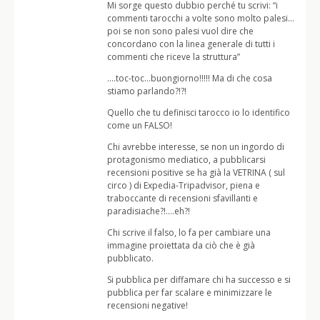
Mi sorge questo dubbio perché tu scrivi: “i
commenti tarocchi a volte sono molto palesi…
poi se non sono palesi vuol dire che
concordano con la linea generale di tutti i
commenti che riceve la struttura”
….toc-toc…buongiorno!!!!! Ma di che cosa
stiamo parlando?!?!
Quello che tu definisci tarocco io lo identifico
come un FALSO!
Chi avrebbe interesse, se non un ingordo di
protagonismo mediatico, a pubblicarsi
recensioni positive se ha già la VETRINA ( sul
circo ) di Expedia-Tripadvisor, piena e
traboccante di recensioni sfavillanti e
paradisiache?!….eh?!
Chi scrive il falso, lo fa per cambiare una
immagine proiettata da ciò che è già
pubblicato.
Si pubblica per diffamare chi ha successo e si
pubblica per far scalare e minimizzare le
recensioni negative!