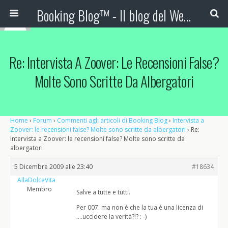
Booking Blog™ - Il blog del Web Marketing Turistico
Re: Intervista A Zoover: Le Recensioni False?
Molte Sono Scritte Da Albergatori
Home
›
Forum
›
Commenti agli articoli di Booking Blog
›
Intervista a
Zoover: le recensioni false? Molte sono scritte da albergatori
›
Re:
Intervista a Zoover: le recensioni false? Molte sono scritte da
albergatori
5 Dicembre 2009 alle 23:40
#18634
AllaDolceVita
Membro
Salve a tutte e tutti.
Per 007: ma non è che la tua è una licenza di
….uccidere la verità?!? : -)