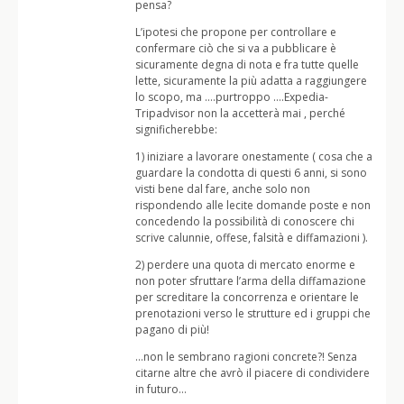
pensa?
L’ipotesi che propone per controllare e
confermare ciò che si va a pubblicare è
sicuramente degna di nota e fra tutte quelle
lette, sicuramente la più adatta a raggiungere
lo scopo, ma ….purtroppo ….Expedia-
Tripadvisor non la accetterà mai , perché
significherebbe:
1) iniziare a lavorare onestamente ( cosa che a
guardare la condotta di questi 6 anni, si sono
visti bene dal fare, anche solo non
rispondendo alle lecite domande poste e non
concedendo la possibilità di conoscere chi
scrive calunnie, offese, falsità e diffamazioni ).
2) perdere una quota di mercato enorme e
non poter sfruttare l’arma della diffamazione
per screditare la concorrenza e orientare le
prenotazioni verso le strutture ed i gruppi che
pagano di più!
…non le sembrano ragioni concrete?! Senza
citarne altre che avrò il piacere di condividere
in futuro…