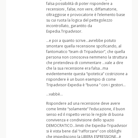
falsa possibilità di poter rispondere a
recensioni , false, non vere, diffamatorie,
oltraggiose e provocatorie è l’elemento base
su cui ruota la logica del pettegolezzo
incontrollato, garantito da
Expedia.Tripadvisor.
…e poi a quanto scrive…avrebbe potuto
smontare quella recensione spcificando, al
fantomatico “team di Tripadvisor”, che quella
persona non conosceva nemmeno la struttura
che pretendeva di commentare …vale a dire
che la sua recensione era falsa…ma
evidentemente questa “ipotetica” costrizione a
rispondere è un buon esempio di come
Tripadvisor-Expedia è “buona “ con i gestori…
…vabbè…
Rispondere ad una recensione deve avere
come limite “solamente” l’educazione, il buon
senso ed il rispetto verso le regole di buona
convivenza e condivisione dello spazio
DEMOCRATICO…limiti che Expedia-Tripadvisor
si è vista bene dal “rafforzare” con obblighi
che impediscono la LIBERA ESPRESSIONE…è