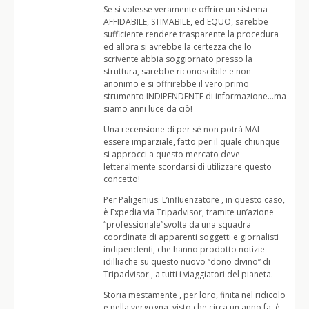
Se si volesse veramente offrire un sistema
AFFIDABILE, STIMABILE, ed EQUO, sarebbe
sufficiente rendere trasparente la procedura
ed allora si avrebbe la certezza che lo
scrivente abbia soggiornato presso la
struttura, sarebbe riconoscibile e non
anonimo e si offrirebbe il vero primo
strumento INDIPENDENTE di informazione…ma
siamo anni luce da ciò!
Una recensione di per sé non potrà MAI
essere imparziale, fatto per il quale chiunque
si approcci a questo mercato deve
letteralmente scordarsi di utilizzare questo
concetto!
Per Paligenius: L’influenzatore , in questo caso,
è Expedia via Tripadvisor, tramite un’azione
“professionale”svolta da una squadra
coordinata di apparenti soggetti e giornalisti
indipendenti, che hanno prodotto notizie
idilliache su questo nuovo “dono divino” di
Tripadvisor , a tutti i viaggiatori del pianeta.
Storia mestamente , per loro, finita nel ridicolo
e nella vergogna, visto che circa un anno fa, è