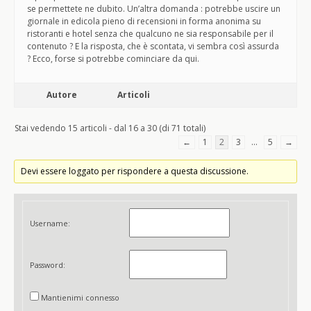
se permettete ne dubito. Un’altra domanda : potrebbe uscire un
giornale in edicola pieno di recensioni in forma anonima su
ristoranti e hotel senza che qualcuno ne sia responsabile per il
contenuto ? E la risposta, che è scontata, vi sembra così assurda
? Ecco, forse si potrebbe cominciare da qui.
Autore
Articoli
Stai vedendo 15 articoli - dal 16 a 30 (di 71 totali)
←
1
2
3
…
5
→
Devi essere loggato per rispondere a questa discussione.
Username:
Password:
Mantienimi connesso