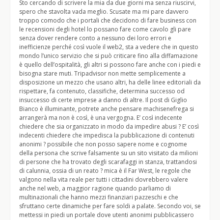
Sto cercando di scrivere la mia da due giorni ma senza riuscirvi,
spero che stavolta vada meglio. Scusate ma mi pare davvero
troppo comodo che i portali che decidono di fare business con
le recensioni degli hotel lo possano fare come cavolo gli pare
senza dover rendere conto a nessuno dei loro errori e
inefficienze perché così vuole il web2, sta a vedere che in questo
mondo l’unico servizio che si può criticare fino alla diffamazione
è quello dell’ospitalità, gli altri si possono fare anche con i piedi e
bisogna stare muti. Tripadvisor non mette semplicemente a
disposizione un mezzo che usano altri, ha delle linee editoriali da
rispettare, fa contenuto, classifiche, determina successo od
insuccesso di certe imprese a danno di altre. Il post di Giglio
Bianco è illuminante, potrete anche pensare machisenefrega si
arrangerà ma non è così, è una vergogna. E’ così indecente
chiedere che sia organizzato in modo da impedire abusi ? E’ così
indecenti chiedere che impedisca la pubblicazione di contenuti
anonimi ? possibile che non posso sapere nome e cognome
della persona che scrive falsamente su un sito visitato da milioni
di persone che ha trovato degli scarafaggi in stanza, trattandosi
di calunnia, ossia di un reato ? mica è il Far West, le regole che
valgono nella vita reale per tutti i cittadini dovrebbero valere
anche nel web, a maggior ragione quando parliamo di
multinazionali che hanno mezzi finanziari pazzeschi e che
sfruttano certe dinamiche per fare soldi a palate. Secondo voi, se
mettessi in piedi un portale dove utenti anonimi pubblicassero