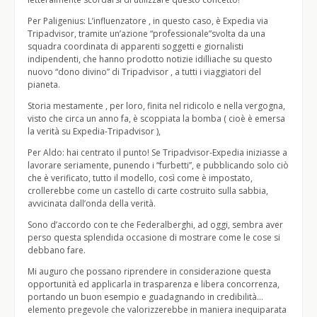
Per Paligenius: L’influenzatore , in questo caso, è Expedia via
Tripadvisor, tramite un’azione “professionale”svolta da una
squadra coordinata di apparenti soggetti e giornalisti
indipendenti, che hanno prodotto notizie idilliache su questo
nuovo “dono divino” di Tripadvisor , a tutti i viaggiatori del
pianeta.
Storia mestamente , per loro, finita nel ridicolo e nella vergogna,
visto che circa un anno fa, è scoppiata la bomba ( cioè è emersa
la verità su Expedia-Tripadvisor ),
Per Aldo: hai centrato il punto! Se Tripadvisor-Expedia iniziasse a
lavorare seriamente, punendo i “furbetti”, e pubblicando solo ciò
che è verificato, tutto il modello, così come è impostato,
crollerebbe come un castello di carte costruito sulla sabbia,
avvicinata dall’onda della verità.
Sono d’accordo con te che Federalberghi, ad oggi, sembra aver
perso questa splendida occasione di mostrare come le cose si
debbano fare.
Mi auguro che possano riprendere in considerazione questa
opportunità ed applicarla in trasparenza e libera concorrenza,
portando un buon esempio e guadagnando in credibilità…
elemento pregevole che valorizzerebbe in maniera inequiparata