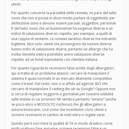
utenti.
Per quanto concerne la parzialità delle reviews, mi pare del tutto
ovvio che non si possa in alcun modo parlare di oggettività: per
definizione sono e devono essere parziali, soggettive, personali.
E’ del tutto ovvio che un businessman ha esigenze diverse e un
indice di valutazione diverso rispetto, per esempio, a quelli di
una coppia di ventenni. Le reviews saranno diverse ma entrambi
legittime. Non solo: utenti che provengono da nazioni diverse
hanno indici di valutazione diversi, pertanto un albergo che ha
molta clientela estera potrebbe avere valutazioni diverse
rispetto ad un hotel equivalente con clientela italiana.
Per quanto riguarda le recensioni false scritte dagli albergatori,
qui si tratta di un problema atavico: cercare di manipolare il
sistema è quasi normale in un mercato altamente competitivo
come il travel. Del resto, non ci si affida ad agenzie SEO che
cercano di manipolare il ranking dei siti su Google? Oppure non
si cerca di regalare soggiorni a giornalisti per ricevere visibilità
sulle testate in cui scrivono? Mi sembra pertanto “umano” (anche
se poco etico e MOOOLTO rischioso) che gli albergatori si
autorecensiscano, così come che incentivino i loro clienti a
scrivere recensioni in cambio di notti extra o regalie varie.
Questo però non mina la qualità di TA in modo drastico come
molti vogliono fare apparire: scrivere recensioni false è un