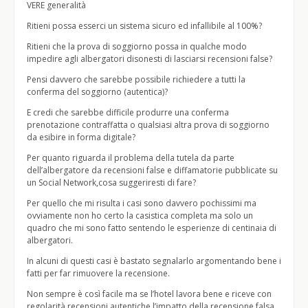
VERE generalità
Ritieni possa esserci un sistema sicuro ed infallibile al 100%?
Ritieni che la prova di soggiorno possa in qualche modo
impedire agli albergatori disonesti di lasciarsi recensioni false?
Pensi davvero che sarebbe possibile richiedere a tutti la
conferma del soggiorno (autentica)?
E credi che sarebbe difficile produrre una conferma
prenotazione contraffatta o qualsiasi altra prova di soggiorno
da esibire in forma digitale?
Per quanto riguarda il problema della tutela da parte
dell’albergatore da recensioni false e diffamatorie pubblicate su
un Social Network,cosa suggeriresti di fare?
Per quello che mi risulta i casi sono davvero pochissimi ma
ovviamente non ho certo la casistica completa ma solo un
quadro che mi sono fatto sentendo le esperienze di centinaia di
albergatori.
In alcuni di questi casi è bastato segnalarlo argomentando bene i
fatti per far rimuovere la recensione.
Non sempre è così facile ma se l’hotel lavora bene e riceve con
regolarità recensioni autentiche l’impatto della recensione falsa