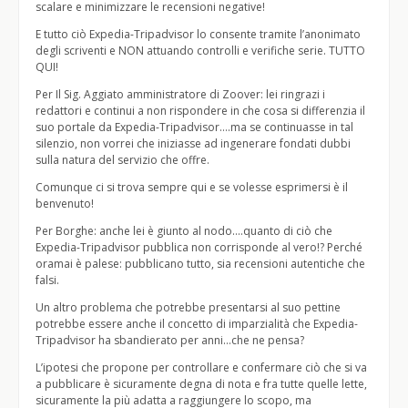
scalare e minimizzare le recensioni negative!
E tutto ciò Expedia-Tripadvisor lo consente tramite l’anonimato
degli scriventi e NON attuando controlli e verifiche serie. TUTTO
QUI!
Per Il Sig. Aggiato amministratore di Zoover: lei ringrazi i
redattori e continui a non rispondere in che cosa si differenzia il
suo portale da Expedia-Tripadvisor….ma se continuasse in tal
silenzio, non vorrei che iniziasse ad ingenerare fondati dubbi
sulla natura del servizio che offre.
Comunque ci si trova sempre qui e se volesse esprimersi è il
benvenuto!
Per Borghe: anche lei è giunto al nodo….quanto di ciò che
Expedia-Tripadvisor pubblica non corrisponde al vero!? Perché
oramai è palese: pubblicano tutto, sia recensioni autentiche che
falsi.
Un altro problema che potrebbe presentarsi al suo pettine
potrebbe essere anche il concetto di imparzialità che Expedia-
Tripadvisor ha sbandierato per anni…che ne pensa?
L’ipotesi che propone per controllare e confermare ciò che si va
a pubblicare è sicuramente degna di nota e fra tutte quelle lette,
sicuramente la più adatta a raggiungere lo scopo, ma