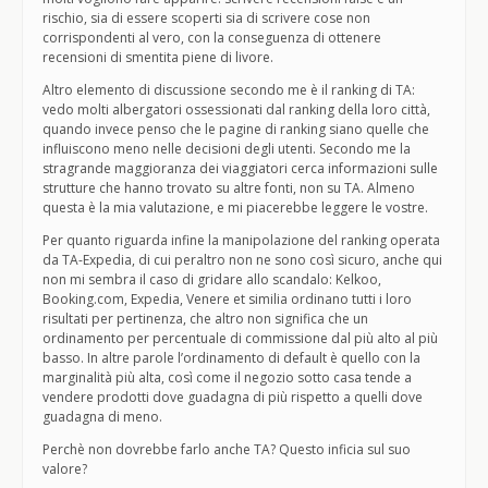
rischio, sia di essere scoperti sia di scrivere cose non
corrispondenti al vero, con la conseguenza di ottenere
recensioni di smentita piene di livore.
Altro elemento di discussione secondo me è il ranking di TA:
vedo molti albergatori ossessionati dal ranking della loro città,
quando invece penso che le pagine di ranking siano quelle che
influiscono meno nelle decisioni degli utenti. Secondo me la
stragrande maggioranza dei viaggiatori cerca informazioni sulle
strutture che hanno trovato su altre fonti, non su TA. Almeno
questa è la mia valutazione, e mi piacerebbe leggere le vostre.
Per quanto riguarda infine la manipolazione del ranking operata
da TA-Expedia, di cui peraltro non ne sono così sicuro, anche qui
non mi sembra il caso di gridare allo scandalo: Kelkoo,
Booking.com, Expedia, Venere et similia ordinano tutti i loro
risultati per pertinenza, che altro non significa che un
ordinamento per percentuale di commissione dal più alto al più
basso. In altre parole l’ordinamento di default è quello con la
marginalità più alta, così come il negozio sotto casa tende a
vendere prodotti dove guadagna di più rispetto a quelli dove
guadagna di meno.
Perchè non dovrebbe farlo anche TA? Questo inficia sul suo
valore?