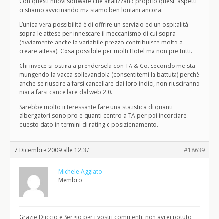
Con questi nuovi software che analizzano proprio questi aspetti
ci stiamo avvicinando ma siamo ben lontani ancora.
L’unica vera possibilità è di offrire un servizio ed un ospitalità
sopra le attese per innescare il meccanismo di cui sopra
(ovviamente anche la variabile prezzo contribuisce molto a
creare attesa). Cosa possibile per molti Hotel ma non pre tutti.
Chi invece si ostina a prendersela con TA & Co. secondo me sta
mungendo la vacca sollevandola (consentitemi la battuta) perchè
anche se riuscire a farsi cancellare dai loro indici, non riusciranno
mai a farsi cancellare dal web 2.0.
Sarebbe molto interessante fare una statistica di quanti
albergatori sono pro e quanti contro a TA per poi incorciare
questo dato in termini di rating e posizionamento.
7 Dicembre 2009 alle 12:37
#18639
Michele Aggiato
Membro
Grazie Duccio e Sergio per i vostri commenti: non avrei potuto