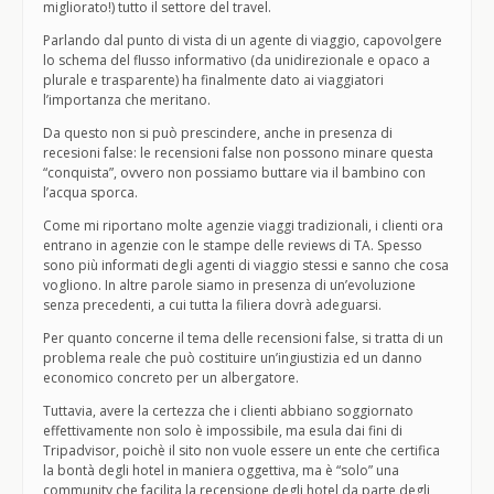
migliorato!) tutto il settore del travel.
Parlando dal punto di vista di un agente di viaggio, capovolgere
lo schema del flusso informativo (da unidirezionale e opaco a
plurale e trasparente) ha finalmente dato ai viaggiatori
l’importanza che meritano.
Da questo non si può prescindere, anche in presenza di
recesioni false: le recensioni false non possono minare questa
“conquista”, ovvero non possiamo buttare via il bambino con
l’acqua sporca.
Come mi riportano molte agenzie viaggi tradizionali, i clienti ora
entrano in agenzie con le stampe delle reviews di TA. Spesso
sono più informati degli agenti di viaggio stessi e sanno che cosa
vogliono. In altre parole siamo in presenza di un’evoluzione
senza precedenti, a cui tutta la filiera dovrà adeguarsi.
Per quanto concerne il tema delle recensioni false, si tratta di un
problema reale che può costituire un’ingiustizia ed un danno
economico concreto per un albergatore.
Tuttavia, avere la certezza che i clienti abbiano soggiornato
effettivamente non solo è impossibile, ma esula dai fini di
Tripadvisor, poichè il sito non vuole essere un ente che certifica
la bontà degli hotel in maniera oggettiva, ma è “solo” una
community che facilita la recensione degli hotel da parte degli