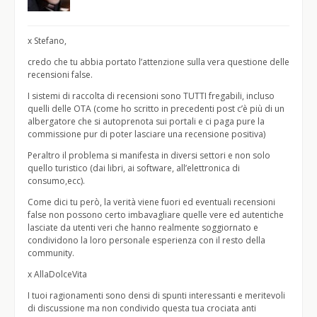
x Stefano,
credo che tu abbia portato l’attenzione sulla vera questione delle
recensioni false.
I sistemi di raccolta di recensioni sono TUTTI fregabili, incluso
quelli delle OTA (come ho scritto in precedenti post c’è più di un
albergatore che si autoprenota sui portali e ci paga pure la
commissione pur di poter lasciare una recensione positiva)
Peraltro il problema si manifesta in diversi settori e non solo
quello turistico (dai libri, ai software, all’elettronica di
consumo,ecc).
Come dici tu però, la verità viene fuori ed eventuali recensioni
false non possono certo imbavagliare quelle vere ed autentiche
lasciate da utenti veri che hanno realmente soggiornato e
condividono la loro personale esperienza con il resto della
community.
x AllaDolceVita
I tuoi ragionamenti sono densi di spunti interessanti e meritevoli
di discussione ma non condivido questa tua crociata anti