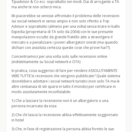
Tipadvisor & Co ecc. soprattutto nei modi. Dai di arrogante a TA
ma anche te non scherzi mica.
Mi piacerebbe se venisse affrontato il problema delle recensioni
sui social network in senso ampio e non solo riferito a Trip
Advisor e soprattutto (almeno per una volta) senza tirare in ballo
Expedia (propretaria di TA solo da 2004) con le sue presunte
manipolazioni occulte da grande fratello atte a stravolgere il
mercato e a penalizzare i poveri albergatori onesti (ma quando
dichiari con assoluta certezza queste cose che prove hai??).
Concentriamoci per una volta solo sulle recensioni online
(indistintamente su Social network e OTA)
In pratica, cosa suggerisci di fare per rendere ASSOLUTAMENTE
VERE TUTTE le recensioni che vengono pubblicate? Quale sistema
dovrebbero adottare i social network turistici (non solo TA ma le
altre centianaia di siti sparsi in tutto il mondo) per certificare in
modo assolutamente inconfutabile:
1) Che a lasciare la recensione non è un albergatore o una
persona incaricata da essa
2) Che chi lascia la recensione abbia effettivamente soggiornato
in hotel
3) Che, in fase di registrazione la persona abbia fornito le sue