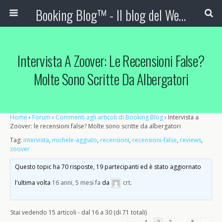
Booking Blog™ - Il blog del Web Marketing Turistico
Intervista A Zoover: Le Recensioni False?
Molte Sono Scritte Da Albergatori
Home
›
Forum
›
Commenti agli articoli di Booking Blog
›
Intervista a
Zoover: le recensioni false? Molte sono scritte da albergatori
Tag:
intervista
,
michele-aggiato
,
recensioni
,
recensioni-false
,
reviews
,
zoover
Questo topic ha 70 risposte, 19 partecipanti ed è stato aggiornato
l'ultima volta
16 anni, 5 mesi fa
da
crt
.
Stai vedendo 15 articoli - dal 16 a 30 (di 71 totali)