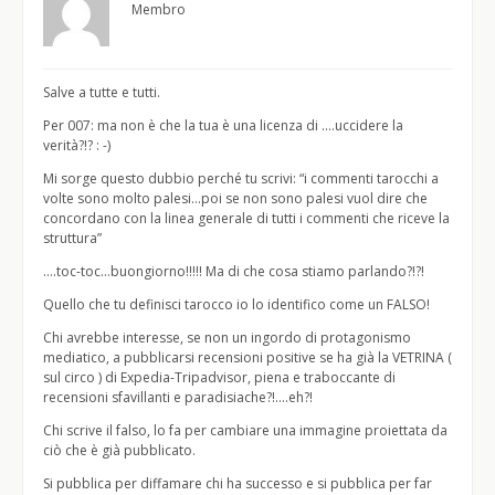
Membro
Salve a tutte e tutti.
Per 007: ma non è che la tua è una licenza di ….uccidere la
verità?!? : -)
Mi sorge questo dubbio perché tu scrivi: “i commenti tarocchi a
volte sono molto palesi…poi se non sono palesi vuol dire che
concordano con la linea generale di tutti i commenti che riceve la
struttura”
….toc-toc…buongiorno!!!!! Ma di che cosa stiamo parlando?!?!
Quello che tu definisci tarocco io lo identifico come un FALSO!
Chi avrebbe interesse, se non un ingordo di protagonismo
mediatico, a pubblicarsi recensioni positive se ha già la VETRINA (
sul circo ) di Expedia-Tripadvisor, piena e traboccante di
recensioni sfavillanti e paradisiache?!….eh?!
Chi scrive il falso, lo fa per cambiare una immagine proiettata da
ciò che è già pubblicato.
Si pubblica per diffamare chi ha successo e si pubblica per far