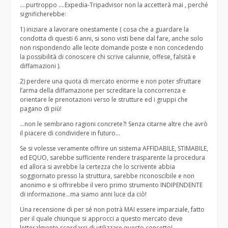
….purtroppo ….Expedia-Tripadvisor non la accetterà mai , perché
significherebbe:
1) iniziare a lavorare onestamente ( cosa che a guardare la
condotta di questi 6 anni, si sono visti bene dal fare, anche solo
non rispondendo alle lecite domande poste e non concedendo
la possibilità di conoscere chi scrive calunnie, offese, falsità e
diffamazioni ).
2) perdere una quota di mercato enorme e non poter sfruttare
l’arma della diffamazione per screditare la concorrenza e
orientare le prenotazioni verso le strutture ed i gruppi che
pagano di più!
…non le sembrano ragioni concrete?! Senza citarne altre che avrò
il piacere di condividere in futuro…
Se si volesse veramente offrire un sistema AFFIDABILE, STIMABILE,
ed EQUO, sarebbe sufficiente rendere trasparente la procedura
ed allora si avrebbe la certezza che lo scrivente abbia
soggiornato presso la struttura, sarebbe riconoscibile e non
anonimo e si offrirebbe il vero primo strumento INDIPENDENTE
di informazione…ma siamo anni luce da ciò!
Una recensione di per sé non potrà MAI essere imparziale, fatto
per il quale chiunque si approcci a questo mercato deve
letteralmente scordarsi di utilizzare questo concetto!