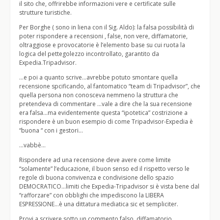
il sito che, offrirebbe informazioni vere e certificate sulle
strutture turistiche.
Per Borghe ( sono in liena con il Sig. Aldo): la falsa possibilità di
poter rispondere a recensioni , false, non vere, diffamatorie,
oltraggiose e provocatorie è l’elemento base su cui ruota la
logica del pettegolezzo incontrollato, garantito da
Expedia.Tripadvisor.
…e poi a quanto scrive…avrebbe potuto smontare quella
recensione spcificando, al fantomatico “team di Tripadvisor”, che
quella persona non conosceva nemmeno la struttura che
pretendeva di commentare …vale a dire che la sua recensione
era falsa…ma evidentemente questa “ipotetica” costrizione a
rispondere è un buon esempio di come Tripadvisor-Expedia è
“buona “ con i gestori…
…vabbè…
Rispondere ad una recensione deve avere come limite
“solamente” l’educazione, il buon senso ed il rispetto verso le
regole di buona convivenza e condivisione dello spazio
DEMOCRATICO…limiti che Expedia-Tripadvisor si è vista bene dal
“rafforzare” con obblighi che impediscono la LIBERA
ESPRESSIONE…è una dittatura mediatica sic et sempliciter.
Provi a scrivere sotto un commento falso, diffamatorio,