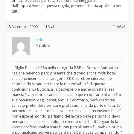
principio valesse per tutti. Se ti senti danneggiato
dall’applicazione di questa regola, pretendi che sia applicata per
tutti.
8 Dicembre 2009 alle 18:41
#18648
aldo
Membro
Il Giglio Bianco è 18a nella categoria B&B di Firenze. Anto44 ha
ragione tenendo però presente che ci sono anche molti hotel
che sono inseriti nella categoria B&B, sarebbe interessante
capire a chi si può attribuire la responsabilità di questa
confusione. La butto lì, a Tripadvisor o è anche questa è lesa
maestà ? vorrei precisare che nessuno qui è contrario al web 2 o
alle recensioni degli ospiti, anzi, è il contrario, però credo sia
sensato pretendere serietà e professionalità da parte di tutti. Se
permettete il concetto “cosa volete che sia una recensione falsa”
non esiste al mondo, parliamo del lavoro delle persone, o devo
pensare che se apro un blog scrivendo delle falsità riguardo la
vostra professionalità state buoni perchè tanto è il web2 e prima
o poi qualcuno scriverà scriverà delle belle cose compensando ?