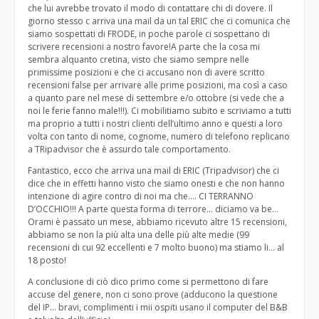
che lui avrebbe trovato il modo di contattare chi di dovere. Il
giorno stesso c arriva una mail da un tal ERIC che ci comunica che
siamo sospettati di FRODE, in poche parole ci sospettano di
scrivere recensioni a nostro favore!A parte che la cosa mi
sembra alquanto cretina, visto che siamo sempre nelle
primissime posizioni e che ci accusano non di avere scritto
recensioni false per arrivare alle prime posizioni, ma così a caso
a quanto pare nel mese di settembre e/o ottobre (si vede che a
noi le ferie fanno male!!!). Ci mobilitiamo subito e scriviamo a tutti
ma proprio a tutti i nostri clienti dell’ultimo anno e questi a loro
volta con tanto di nome, cognome, numero di telefono replicano
a TRipadvisor che è assurdo tale comportamento.
Fantastico, ecco che arriva una mail di ERIC (Tripadvisor) che ci
dice che in effetti hanno visto che siamo onesti e che non hanno
intenzione di agire contro di noi ma che…. CI TERRANNO
D’OCCHIO!!! A parte questa forma di terrore… diciamo va be…
Orami è passato un mese, abbiamo ricevuto altre 15 recensioni,
abbiamo se non la più alta una delle più alte medie (99
recensioni di cui 92 eccellenti e 7 molto buono) ma stiamo li… al
18 posto!
A conclusione di ciò dico primo come si permettono di fare
accuse del genere, non ci sono prove (adducono la questione
del IP… bravi, complimenti i mii ospiti usano il computer del B&B