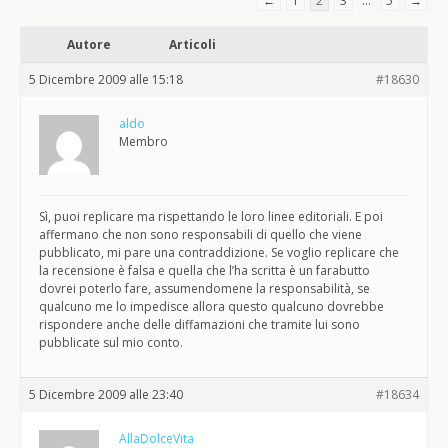
←
1
2
3
…
5
→
Autore
Articoli
5 Dicembre 2009 alle 15:18
#18630
aldo
Membro
Sì, puoi replicare ma rispettando le loro linee editoriali. E poi
affermano che non sono responsabili di quello che viene
pubblicato, mi pare una contraddizione. Se voglio replicare che
la recensione è falsa e quella che l’ha scritta è un farabutto
dovrei poterlo fare, assumendomene la responsabilità, se
qualcuno me lo impedisce allora questo qualcuno dovrebbe
rispondere anche delle diffamazioni che tramite lui sono
pubblicate sul mio conto.
5 Dicembre 2009 alle 23:40
#18634
AllaDolceVita