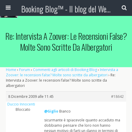
Booking Blog™ - Il blog del Web Marketing Turistico
Re: Intervista A Zoover: Le Recensioni False?
Molte Sono Scritte Da Albergatori
Home
›
Forum
›
Commenti agli articoli di Booking Blog
›
Intervista a
Zoover: le recensioni false? Molte sono scritte da albergatori
›
Re:
Intervista a Zoover: le recensioni false? Molte sono scritte da
albergatori
8 Dicembre 2009 alle 11:45
#18642
Duccio Innocenti
Bloccato
@Giglio
Bianco
sicurmante è spiacevole quanto accaduto ma
dobbiamo pensare che loro non hanno
nessun motivo di farti un danno in termini di