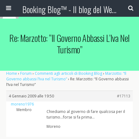
Booking Blog™ - Il blog del Web Marketing Turistico
Re: Marzotto: “Il Governo Abbassi L’Iva Nel
Turismo”
Home
›
Forum
›
Commenti agli articoli di Booking Blog
›
Marzotto: “Il
Governo abbassi l’Iva nel Turismo”
›
Re: Marzotto: “Il Governo abbassi
l’Iva nel Turismo”
4 Gennaio 2009 alle 19:50
#17113
moreno1976
Membro
Chiediamo al governo di fare qualcosa per il
turismo…forse si fa prima…
Moreno