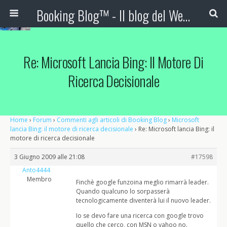
Booking Blog™ - Il blog del Web Marketing Turistico
Re: Microsoft Lancia Bing: Il Motore Di
Ricerca Decisionale
Home
›
Forum
›
Commenti agli articoli di Booking Blog
›
Microsoft
lancia Bing: il motore di ricerca decisionale
›
Re: Microsoft lancia Bing: il
motore di ricerca decisionale
3 Giugno 2009 alle 21:08
#17598
Anto4444
Membro
Finchè google funzoina meglio rimarrà leader.
Quando qualcuno lo sorpasserà
tecnologicamente diventerà lui il nuovo leader.
Io se devo fare una ricerca con google trovo
quello che cerco, con MSN o yahoo no.