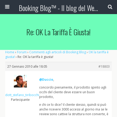
Booking Blog™ - Il blog del Web Marketing Turistico
Re: OK La Tariffa È Giusta!
Home
›
Forum
›
Commenti agli articoli di Booking Blog
›
OK la tariffa è
giusta!
›
Re: OK la tariffa è giusta!
27 Gennaio 2010 alle 18:05
#18803
@Duccio
,
concordo pienamente, il prodotto spinto agli
occhi del cliente deve essere un buon
dott_stefano_tiribocchi
prodotto,
Partecipante
e chi ce lo dice? il cliente stesso, quindi si può
anche ricevere 3000 accessi al giorno ma se le
review sono cattive la struttura non converte, è