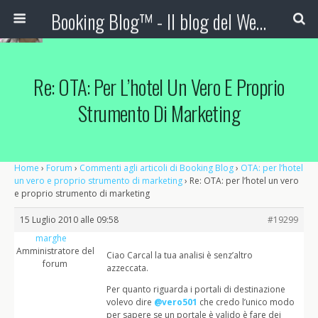
Booking Blog™ - Il blog del Web Marketing Turistico
Re: OTA: Per L’hotel Un Vero E Proprio
Strumento Di Marketing
Home
›
Forum
›
Commenti agli articoli di Booking Blog
›
OTA: per l’hotel
un vero e proprio strumento di marketing
›
Re: OTA: per l’hotel un vero
e proprio strumento di marketing
15 Luglio 2010 alle 09:58
#19299
marghe
Amministratore del
Ciao Carcal la tua analisi è senz’altro
forum
azzeccata.
Per quanto riguarda i portali di destinazione
volevo dire
@vero501
che credo l’unico modo
per sapere se un portale è valido è fare dei