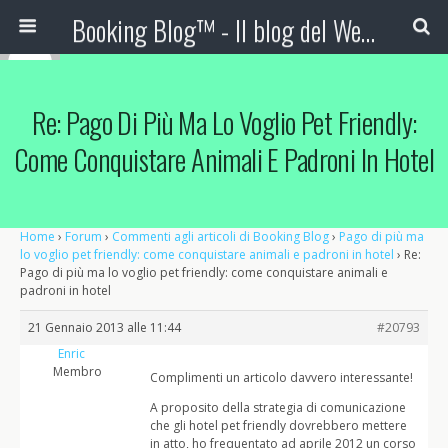
Booking Blog™ - Il blog del Web Marketing Turistico
Re: Pago Di Più Ma Lo Voglio Pet Friendly:
Come Conquistare Animali E Padroni In Hotel
Home
›
Forum
›
Commenti agli articoli di Booking Blog
›
Pago di più ma
lo voglio pet friendly: come conquistare animali e padroni in hotel
›
Re:
Pago di più ma lo voglio pet friendly: come conquistare animali e
padroni in hotel
21 Gennaio 2013 alle 11:44
#20793
Enric
Membro
Complimenti un articolo davvero interessante!
A proposito della strategia di comunicazione
che gli hotel pet friendly dovrebbero mettere
in atto, ho frequentato ad aprile 2012 un corso