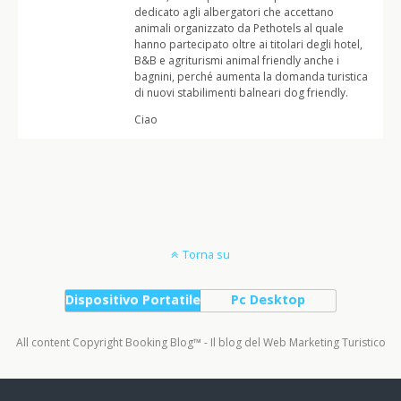
dedicato agli albergatori che accettano
animali organizzato da Pethotels al quale
hanno partecipato oltre ai titolari degli hotel,
B&B e agriturismi animal friendly anche i
bagnini, perché aumenta la domanda turistica
di nuovi stabilimenti balneari dog friendly.
Ciao
Torna su
Dispositivo Portatile
Pc Desktop
All content Copyright Booking Blog™ - Il blog del Web Marketing Turistico