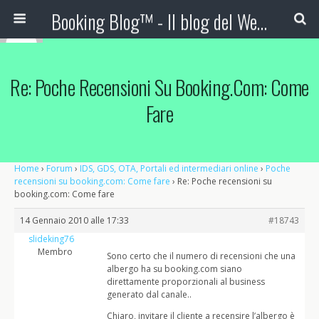
Booking Blog™ - Il blog del Web Marketing Turistico
Re: Poche Recensioni Su Booking.com: Come
Fare
Home
›
Forum
›
IDS, GDS, OTA, Portali ed intermediari online
›
Poche
recensioni su booking.com: Come fare
›
Re: Poche recensioni su
booking.com: Come fare
14 Gennaio 2010 alle 17:33
#18743
slideking76
Membro
Sono certo che il numero di recensioni che una
albergo ha su booking.com siano
direttamente proporzionali al business
generato dal canale..
Chiaro, invitare il cliente a recensire l’albergo è