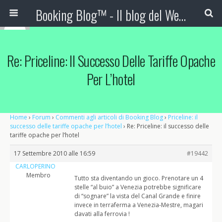
Booking Blog™ - Il blog del Web Marketing Turistico
Re: Priceline: Il Successo Delle Tariffe Opache
Per L’hotel
Home
›
Forum
›
Commenti agli articoli di Booking Blog
›
Priceline: il
successo delle tariffe opache per l’hotel
›
Re: Priceline: il successo delle
tariffe opache per l’hotel
17 Settembre 2010 alle 16:59
#19442
CARLOPERINO
Membro
Tutto sta diventando un gioco. Prenotare un 4
stelle “al buio” a Venezia potrebbe significare
di “sognare” la vista del Canal Grande e finire
invece in terraferma a Venezia-Mestre, magari
davati alla ferrovia !