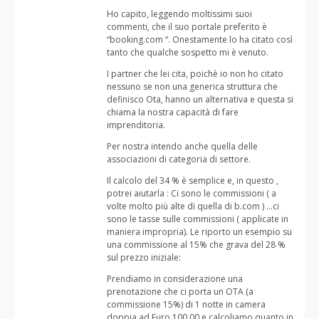
Ho capito, leggendo moltissimi suoi
commenti, che il suo portale preferito è
“booking.com “. Onestamente lo ha citato così
tanto che qualche sospetto mi è venuto.
I partner che lei cita, poichè io non ho citato
nessuno se non una generica struttura che
definisco Ota, hanno un alternativa e questa si
chiama la nostra capacità di fare
imprenditoria.
Per nostra intendo anche quella delle
associazioni di categoria di settore.
Il calcolo del 34 % è semplice e, in questo ,
potrei aiutarla : Ci sono le commissioni ( a
volte molto più alte di quella di b.com ) …ci
sono le tasse sulle commissioni ( applicate in
maniera impropria). Le riporto un esempio su
una commissione al 15% che grava del 28 %
sul prezzo iniziale:
Prendiamo in considerazione una
prenotazione che ci porta un OTA (a
commissione 15%) di 1 notte in camera
doppia ad Euro 100,00 e calcoliamo quanto in