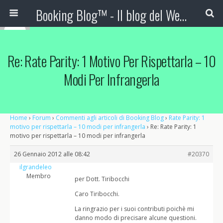
Booking Blog™ - Il blog del Web Marketing Turistico
Re: Rate Parity: 1 Motivo Per Rispettarla – 10
Modi Per Infrangerla
Home
›
Forum
›
Commenti agli articoli di Booking Blog
›
Rate Parity: 1
motivo per rispettarla – 10 modi per infrangerla
›
Re: Rate Parity: 1
motivo per rispettarla – 10 modi per infrangerla
26 Gennaio 2012 alle 08:42
#20370
ilgrandeleo
Membro
per Dott. Tiribocchi
Caro Tiribocchi.
La ringrazio per i suoi contributi poichè mi
danno modo di precisare alcune questioni.