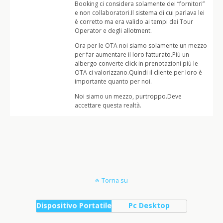
Booking ci considera solamente dei “fornitori”
e non collaboratori.Il sistema di cui parlava lei
è corretto ma era valido ai tempi dei Tour
Operator e degli allotment.
Ora per le OTA noi siamo solamente un mezzo
per far aumentare il loro fatturato.Più un
albergo converte click in prenotazioni più le
OTA ci valorizzano.Quindi il cliente per loro è
importante quanto per noi.
Noi siamo un mezzo, purtroppo.Deve
accettare questa realtà.
Torna su
Dispositivo Portatile
Pc Desktop