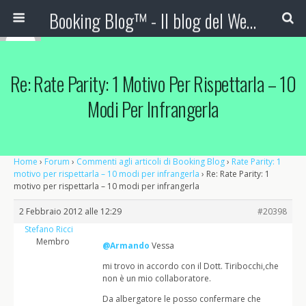
Booking Blog™ - Il blog del Web Marketing Turistico
Re: Rate Parity: 1 Motivo Per Rispettarla – 10
Modi Per Infrangerla
Home
›
Forum
›
Commenti agli articoli di Booking Blog
›
Rate Parity: 1
motivo per rispettarla – 10 modi per infrangerla
›
Re: Rate Parity: 1
motivo per rispettarla – 10 modi per infrangerla
2 Febbraio 2012 alle 12:29
#20398
Stefano Ricci
Membro
@Armando
Vessa
mi trovo in accordo con il Dott. Tiribocchi,che
non è un mio collaboratore.
Da albergatore le posso confermare che