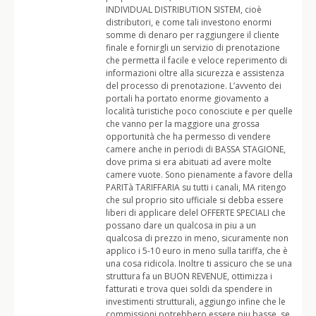
INDIVIDUAL DISTRIBUTION SISTEM, cioè
distributori, e come tali investono enormi
somme di denaro per raggiungere il cliente
finale e fornirgli un servizio di prenotazione
che permetta il facile e veloce reperimento di
informazioni oltre alla sicurezza e assistenza
del processo di prenotazione. L’avvento dei
portali ha portato enorme giovamento a
località turistiche poco conosciute e per quelle
che vanno per la maggiore una grossa
opportunità che ha permesso di vendere
camere anche in periodi di BASSA STAGIONE,
dove prima si era abituati ad avere molte
camere vuote. Sono pienamente a favore della
PARITà TARIFFARIA su tutti i canali, MA ritengo
che sul proprio sito ufficiale si debba essere
liberi di applicare delel OFFERTE SPECIALI che
possano dare un qualcosa in piu a un
qualcosa di prezzo in meno, sicuramente non
applico i 5-10 euro in meno sulla tariffa, che è
una cosa ridicola. Inoltre ti assicuro che se una
struttura fa un BUON REVENUE, ottimizza i
fatturati e trova quei soldi da spendere in
investimenti strutturali, aggiungo infine che le
commissioni potrebbero essere piu basse, se