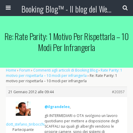
Booking Blog™ - Il blog del Web Marketing Turistico
Re: Rate Parity: 1 Motivo Per Rispettarla – 10
Modi Per Infrangerla
Home
›
Forum
›
Commenti agli articoli di Booking Blog
›
Rate Parity: 1
motivo per rispettarla – 10 modi per infrangerla
›
Re: Rate Parity: 1
motivo per rispettarla – 10 modi per infrangerla
21 Gennaio 2012 alle 09:44
#20357
@ilgrandeleo
,
gli INTERMEDIARI o OTA svolgono un lavoro
quotidiano per mettere a disposizione degli
dott_stefano_tiribocchi
SCAFFALI sui quali gli alberghi vendono le
Partecipante
proprie camere, sono dei sistemi di