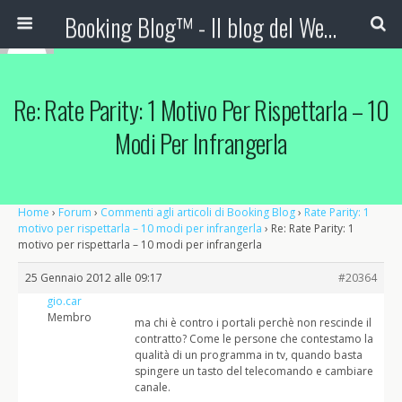
Booking Blog™ - Il blog del Web Marketing Turistico
Re: Rate Parity: 1 Motivo Per Rispettarla – 10
Modi Per Infrangerla
Home
›
Forum
›
Commenti agli articoli di Booking Blog
›
Rate Parity: 1
motivo per rispettarla – 10 modi per infrangerla
›
Re: Rate Parity: 1
motivo per rispettarla – 10 modi per infrangerla
25 Gennaio 2012 alle 09:17
#20364
gio.car
Membro
ma chi è contro i portali perchè non rescinde il
contratto? Come le persone che contestamo la
qualità di un programma in tv, quando basta
spingere un tasto del telecomando e cambiare
canale.