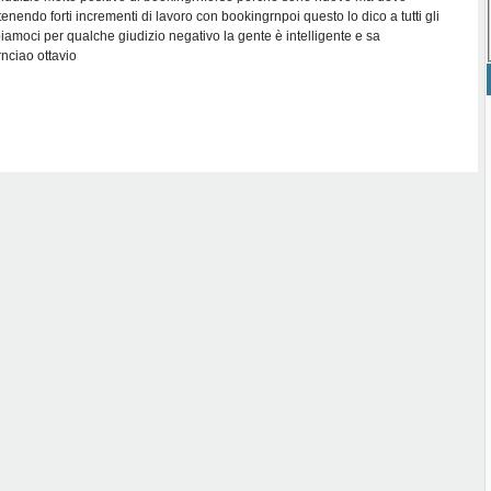
tenendo forti incrementi di lavoro con bookingrnpoi questo lo dico a tutti gli
iamoci per qualche giudizio negativo la gente è intelligente e sa
 rnciao ottavio