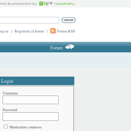
log-in
|
Registrati al forum
|
Forum RSS
Forum
Login
Username:
Password:
Mantienimi connesso