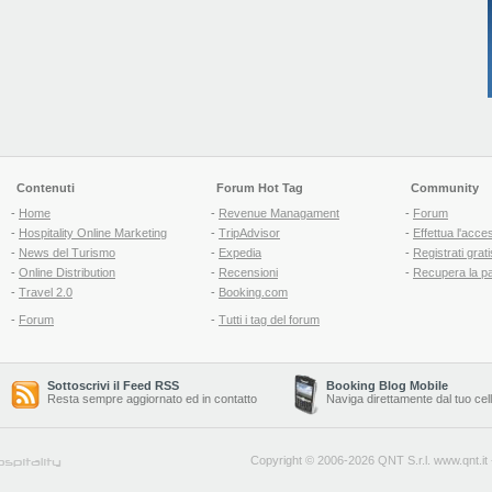
Contenuti
Forum Hot Tag
Community
-
Home
-
Revenue Managament
-
Forum
-
Hospitality Online Marketing
-
TripAdvisor
-
Effettua l'acce
-
News del Turismo
-
Expedia
-
Registrati grati
-
Online Distribution
-
Recensioni
-
Recupera la p
-
Travel 2.0
-
Booking.com
-
Forum
-
Tutti i tag del forum
Sottoscrivi il Feed RSS
Booking Blog Mobile
Resta sempre aggiornato ed in contatto
Naviga direttamente dal tuo cel
Copyright © 2006-2026 QNT S.r.l.
www.qnt.it