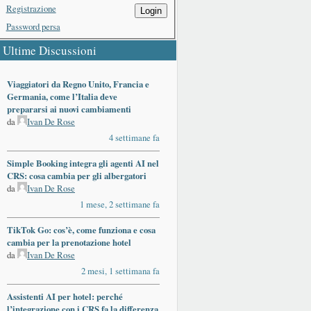
Registrazione
Login
Password persa
Ultime Discussioni
Viaggiatori da Regno Unito, Francia e
Germania, come l’Italia deve
prepararsi ai nuovi cambiamenti
da
Ivan De Rose
4 settimane fa
Simple Booking integra gli agenti AI nel
CRS: cosa cambia per gli albergatori
da
Ivan De Rose
1 mese, 2 settimane fa
TikTok Go: cos’è, come funziona e cosa
cambia per la prenotazione hotel
da
Ivan De Rose
2 mesi, 1 settimana fa
Assistenti AI per hotel: perché
l’integrazione con i CRS fa la differenza