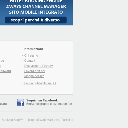
Informazioni
-
Chi siamo
sso
-
Contatti
s
-
Disclaimer e Privacy
assword
-
Lavora con noi
-
Mappa del sito
-
La tua pubblicità su BB
Seguici su Facebook
lulare
Entra nel gruppo
e
diventa un fan
-
Booking Blog
™ -
Il blog del Web Marketing Turistico