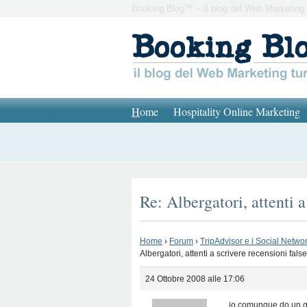
Booking Blog™ – Il blog del Web Marketing 
H
ome
Hospitality Online Marketing
Re: Albergatori, attenti 
Home
›
Forum
›
TripAdvisor e i Social Network
Albergatori, attenti a scrivere recensioni fal
24 Ottobre 2008 alle 17:06
io comunque do un g