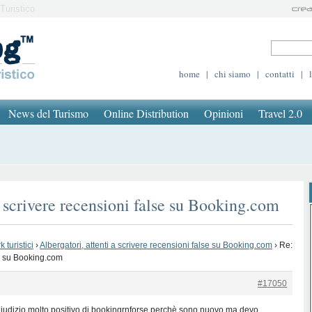
Turistico
home
|
chi siamo
|
contatti
|
News del Turismo
Online Distribution
Opinioni
Travel 2.0
a scrivere recensioni false su Booking.com
 turistici
›
Albergatori, attenti a scrivere recensioni false su Booking.com
›
Re:
se su Booking.com
#17050
iudizio molto positivo di bookingrnforse perchè sono nuovo ma devo