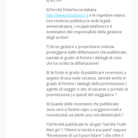
SCRITTA?
6) Perché l’interfaccia Italiana
http://www.tripadvisor.it
e le rispettive estere,
non rendono pubblica la sede legale,
amministrativa, i recapiti telefonici e il
nominativo del responsabile della gestione
degli archivi?
7) Se un gestore o proprietario volesse
proteggersi dalle diffamazioni che pubblicate,
sareste in grado di fornire i dettagli di colui
che ha scritto la diffamazione?
8) Se foste in grado di pubblicare recensioni a
seguito di una reale vacanza, sareste anche in
grado di fornire i dettagli della prenotazione (
agente di viaggio o sito di vacanze o portale di
prenotazione ) e quindi del viaggiatore ?
9) Quante delle recensioni che pubblicate
sono vere e facenti capo a soggiorni reali e
riconducibili ad utenti unici ed identificabili ?
10) Perché pubblicate lo slogan “Get the Truth
then go” ( “Ottieni la Verità e poi parti” oppure
“Recensione di cui ti puoi fidare” ) che offre il