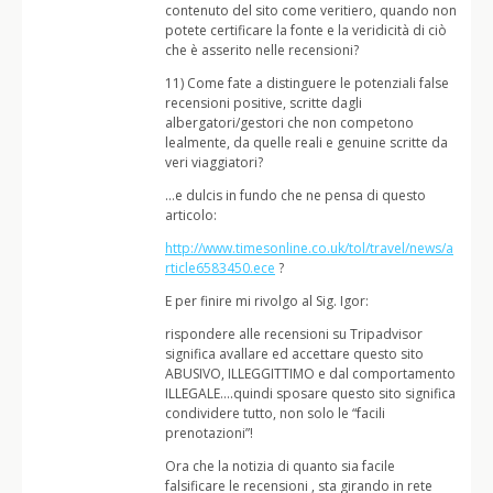
contenuto del sito come veritiero, quando non
potete certificare la fonte e la veridicità di ciò
che è asserito nelle recensioni?
11) Come fate a distinguere le potenziali false
recensioni positive, scritte dagli
albergatori/gestori che non competono
lealmente, da quelle reali e genuine scritte da
veri viaggiatori?
…e dulcis in fundo che ne pensa di questo
articolo:
http://www.timesonline.co.uk/tol/travel/news/a
rticle6583450.ece
?
E per finire mi rivolgo al Sig. Igor:
rispondere alle recensioni su Tripadvisor
significa avallare ed accettare questo sito
ABUSIVO, ILLEGGITTIMO e dal comportamento
ILLEGALE….quindi sposare questo sito significa
condividere tutto, non solo le “facili
prenotazioni”!
Ora che la notizia di quanto sia facile
falsificare le recensioni , sta girando in rete