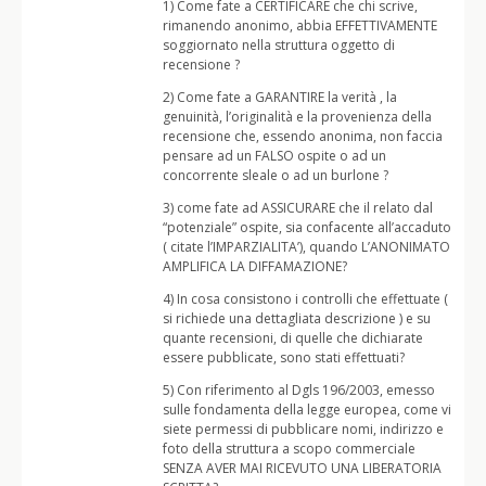
1) Come fate a CERTIFICARE che chi scrive,
rimanendo anonimo, abbia EFFETTIVAMENTE
soggiornato nella struttura oggetto di
recensione ?
2) Come fate a GARANTIRE la verità , la
genuinità, l’originalità e la provenienza della
recensione che, essendo anonima, non faccia
pensare ad un FALSO ospite o ad un
concorrente sleale o ad un burlone ?
3) come fate ad ASSICURARE che il relato dal
“potenziale” ospite, sia confacente all’accaduto
( citate l’IMPARZIALITA’), quando L’ANONIMATO
AMPLIFICA LA DIFFAMAZIONE?
4) In cosa consistono i controlli che effettuate (
si richiede una dettagliata descrizione ) e su
quante recensioni, di quelle che dichiarate
essere pubblicate, sono stati effettuati?
5) Con riferimento al Dgls 196/2003, emesso
sulle fondamenta della legge europea, come vi
siete permessi di pubblicare nomi, indirizzo e
foto della struttura a scopo commerciale
SENZA AVER MAI RICEVUTO UNA LIBERATORIA