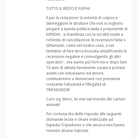
TUTTO IL RESTO E’ FUFFA!
E per la redazione: la volontà di colpire e
danneggiare le strutture che non si vogliono
piegare a questa politica laida e prepotente di
EXPEDIA , si manifesta con la sordità totale a
richieste di cancellazione di recensioni false e
diffamanti, come nel nostro caso, e nel
tentativo di fare terra bruciata amplificando le
recensioni negative e coinvolgendo gli altri
operatori …ma siamo più forti noi e dopo ben
10 anni di attività fieramente curata e portata
avanti con entusiasmo ed amore,
continueremo a denunciare con pressione
crescente l’abusività e l’illegalità di
TRIPADVISOR!
Caro sig. Moro, lei vive nel mondo dei cartoni
animati!
Per cortesia dia delle risposte alle seguenti
domande lecite e chiare indirizzate ad
Expedia-Tripadvisor e che ancora non hanno
ricevuto alcuna risposta: