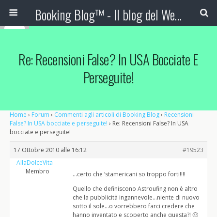
Booking Blog™ - Il blog del Web Marketing Turistico
Re: Recensioni False? In USA Bocciate E
Perseguite!
Home
›
Forum
›
Commenti agli articoli di Booking Blog
›
Recensioni
False? In USA bocciate e perseguite!
›
Re: Recensioni False? In USA
bocciate e perseguite!
17 Ottobre 2010 alle 16:12
#19523
AllaDolceVita
Membro
…certo che ‘stamericani so troppo forti!!!!
Quello che definiscono Astroufing non è altro
che la pubblicità ingannevole…niente di nuovo
sotto il sole…o vorrebbero farci credere che
hanno inventato e scoperto anche questa?! 🙂