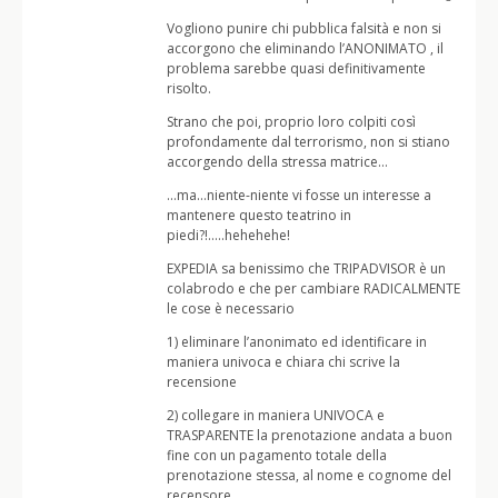
Vogliono punire chi pubblica falsità e non si
accorgono che eliminando l’ANONIMATO , il
problema sarebbe quasi definitivamente
risolto.
Strano che poi, proprio loro colpiti così
profondamente dal terrorismo, non si stiano
accorgendo della stressa matrice…
…ma…niente-niente vi fosse un interesse a
mantenere questo teatrino in
piedi?!…..hehehehe!
EXPEDIA sa benissimo che TRIPADVISOR è un
colabrodo e che per cambiare RADICALMENTE
le cose è necessario
1) eliminare l’anonimato ed identificare in
maniera univoca e chiara chi scrive la
recensione
2) collegare in maniera UNIVOCA e
TRASPARENTE la prenotazione andata a buon
fine con un pagamento totale della
prenotazione stessa, al nome e cognome del
recensore.