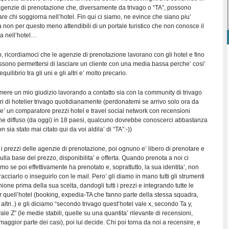
genzie di prenotazione che, diversamente da trivago o “TA”, possono
are chi soggiorna nell’hotel. Fin qui ci siamo, ne evince che siano piu’
a non per questo meno attendibili di un portale turistico che non conosce il
a nell’hotel…
 ricordiamoci che le agenzie di prenotazione lavorano con gli hotel e fino
ssono permettersi di lasciare un cliente con una media bassa perche’ cosi’
equilibrio tra gli uni e gli altri e’ molto precario.
mere un mio giudizio lavorando a contatto sia con la community di trivago
ri di hotelier trivago quotidianamente (perdonatemi se arrivo solo ora da
o e’ un comparatore prezzi hotel e travel social network con recensioni
iche diffuso (da oggi) in 18 paesi, qualcuno dovrebbe conoscerci abbastanza
 sia stato mai citato qui da voi aldila’ di “TA”:-))
i prezzi delle agenzie di prenotazione, poi ognuno e’ libero di prenotare e
sulla base del prezzo, disponibilita’ e offerta. Quando prenota a noi ci
mo se poi effettivamente ha prenotato e, soprattutto, la sua identita’, non
racciarlo o inseguirlo con le mail. Pero’ gli diamo in mano tutti gli strumenti
ione prima della sua scelta, dandogli tutti i prezzi e integrando tutte le
r quell’hotel (booking, expedia-TA che fanno parte della stessa squadra,
altri..) e gli diciamo “secondo trivago quest’hotel vale x, secondo Ta y,
e Z” (le medie stabili, quelle su una quantita’ rilevante di recensioni,
aggior parte dei casi), poi lui decide. Chi poi torna da noi a recensire, e