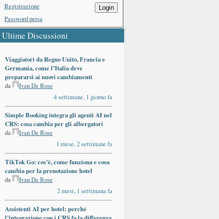
Registrazione
Login
Password persa
Ultime Discussioni
Viaggiatori da Regno Unito, Francia e
Germania, come l’Italia deve
prepararsi ai nuovi cambiamenti
da
Ivan De Rose
4 settimane, 1 giorno fa
Simple Booking integra gli agenti AI nel
CRS: cosa cambia per gli albergatori
da
Ivan De Rose
1 mese, 2 settimane fa
TikTok Go: cos’è, come funziona e cosa
cambia per la prenotazione hotel
da
Ivan De Rose
2 mesi, 1 settimana fa
Assistenti AI per hotel: perché
l’integrazione con i CRS fa la differenza