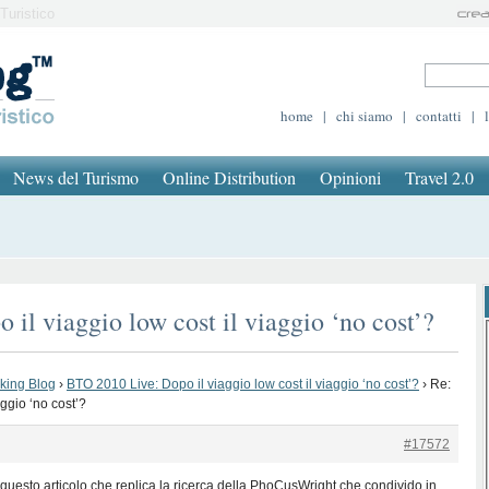
Turistico
home
|
chi siamo
|
contatti
|
News del Turismo
Online Distribution
Opinioni
Travel 2.0
il viaggio low cost il viaggio ‘no cost’?
oking Blog
›
BTO 2010 Live: Dopo il viaggio low cost il viaggio ‘no cost’?
›
Re:
ggio ‘no cost’?
#17572
questo articolo che replica la ricerca della PhoCusWright che condivido in