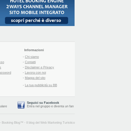
Informazioni
-
Chi siamo
sso
-
Contatti
s
-
Disclaimer e Privacy
assword
-
Lavora con noi
-
Mappa del sito
-
La tua pubblicità su BB
Seguici su Facebook
lulare
Entra nel gruppo
e
diventa un fan
-
Booking Blog
™ -
Il blog del Web Marketing Turistico