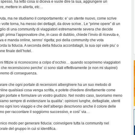
spesso, ha letto cosa si diceva e vuole dire la sua, aggiungere un
re, mettere in allerta, etc…
uta, ma ne studiamo il comportamento: e’ un utente nuovo, come scrive
volte torna, ha messo dei dettagli, da dove scrive.. Le “prime opere” di un
glio di una community di viaggiatori estremamente severa che decide
gli: prima l’approvatore che, in caso di dubbio, chiede l’invio di ricevuta e,
ova e manda online, senno’ rigetta; poi della community che vota
orda la fiducia. A seconda della fiducia accordatagli, la sua opi vale piu’ o
ne finale dell’hotel.
ni fittizie si riconoscono a colpo d’occhio… quando scopriremo viaggiatori
 che recensiscono perche’ ci sono stati effettivamente (e non mi stupirei)
rneremo di conseguenza.
urare che ogni portale di recensioni alberghiere ha un suo metodo di
nline qualsiasi cosa venga scritta, e potete chiedere direttamente come
r ogni portale e formulare un vostro giudizio. Nel nostro caso, lavoriamo meno
hiamo sempre di evidenziare la qualita’: opinioni lunghe, dettagliate, utenti
o ogni loro viaggio e che dell’albergo descrivono anche il colore delle
no per raccontare il soggiorno successivo, e cosi’ via…
unico modo per generare fiducia: coinvolgere tutta la community nel
rale del gruppo in cui si identifica.