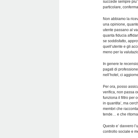
succede sempre piu’ 
particolare, conferma
Non abbiamo la ricev
una opinione, quante 
utente passano al va
quanta fiducia affidar
se soddisfatto, appr
quell’utente e gli acc
meno per la valutazio
In genere le recensio
pagati di professione
nell’hotel, ci aggio
Per ora, posso assic
verifica, non passa o
funziona il filtro pe
in quantita’, ma cerc
membri che raccontan
tende… e che ritorna
Questo e’ davvero l’
controllo sociale e mo