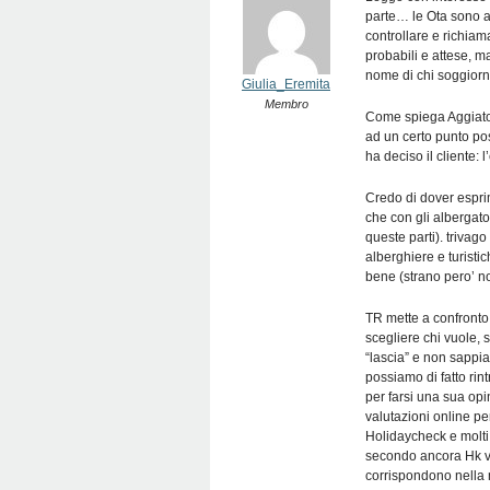
parte… le Ota sono a
controllare e richiam
probabili e attese, m
nome di chi soggiorn
Giulia_Eremita
Membro
Come spiega Aggiato,
ad un certo punto po
ha deciso il cliente: l’
Credo di dover espri
che con gli albergato
queste parti). trivag
alberghiere e turist
bene (strano pero’ non
TR mette a confronto 
scegliere chi vuole, 
“lascia” e non sappia
possiamo di fatto rint
per farsi una sua opin
valutazioni online pe
Holidaycheck e molti 
secondo ancora Hk val
corrispondono nella m