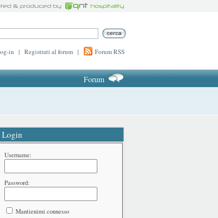
log-in
|
Registrati al forum
|
Forum RSS
Forum
Login
Username:
Password:
Mantienimi connesso