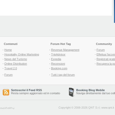
Contenuti
Forum Hot Tag
Community
-
Home
-
Revenue Managament
-
Forum
-
Hospitality Online Marketing
-
TripAdvisor
-
Effettua l'acce
-
News del Turismo
-
Expedia
-
Registrati grati
-
Online Distribution
-
Recensioni
-
Recupera la p
-
Travel 2.0
-
Booking.com
-
Forum
-
Tutti i tag del forum
Sottoscrivi il Feed RSS
Booking Blog Mobile
Resta sempre aggiornato ed in contatto
Naviga direttamente dal tuo cel
Copyright © 2006-2026 QNT S.r.l.
www.qnt.it