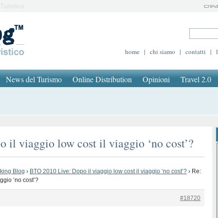
Turistico
home
|
chi siamo
|
contatti
|
News del Turismo
Online Distribution
Opinioni
Travel 2.0
il viaggio low cost il viaggio ‘no cost’?
oking Blog
›
BTO 2010 Live: Dopo il viaggio low cost il viaggio ‘no cost’?
›
Re:
ggio ‘no cost’?
#18720