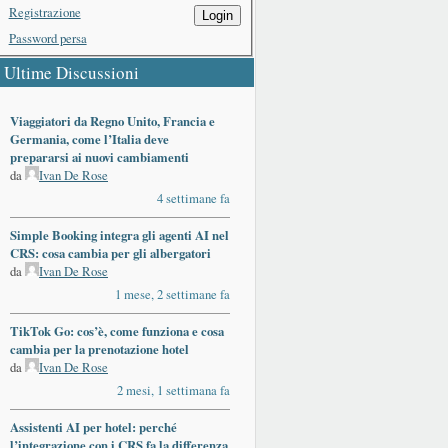
Registrazione
Login
Password persa
Ultime Discussioni
Viaggiatori da Regno Unito, Francia e
Germania, come l’Italia deve
prepararsi ai nuovi cambiamenti
da
Ivan De Rose
4 settimane fa
Simple Booking integra gli agenti AI nel
CRS: cosa cambia per gli albergatori
da
Ivan De Rose
1 mese, 2 settimane fa
TikTok Go: cos’è, come funziona e cosa
cambia per la prenotazione hotel
da
Ivan De Rose
2 mesi, 1 settimana fa
Assistenti AI per hotel: perché
l’integrazione con i CRS fa la differenza