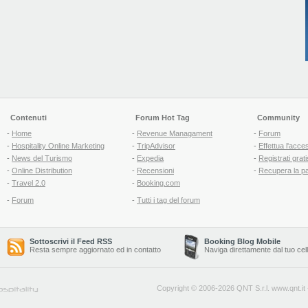
Contenuti
Forum Hot Tag
Community
-
Home
-
Revenue Managament
-
Forum
-
Hospitality Online Marketing
-
TripAdvisor
-
Effettua l'acce
-
News del Turismo
-
Expedia
-
Registrati grati
-
Online Distribution
-
Recensioni
-
Recupera la p
-
Travel 2.0
-
Booking.com
-
Forum
-
Tutti i tag del forum
Sottoscrivi il Feed RSS
Booking Blog Mobile
Resta sempre aggiornato ed in contatto
Naviga direttamente dal tuo cel
Copyright © 2006-2026 QNT S.r.l.
www.qnt.it