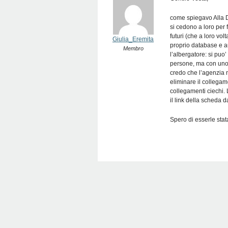
come spiegavo Alla D
si cedono a loro per 
futuri (che a loro vol
Giulia_Eremita
proprio database e a
Membro
l’albergatore: si puo
persone, ma con uno 
credo che l’agenzia n
eliminare il collegam
collegamenti ciechi.
il link della scheda d
Spero di esserle stata