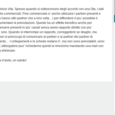
olce Vita. Spesso quando si sottoscrivono degli accordi con una Ota, i dati
fini commerciali. Fine commerciale e’ anche utilizzare i partner presenti e
ta hanno altri partner che a loro volta…) per diffondere il piu’ possibile il
umentare le prenotazioni. Questo ha un effetto benefico anche per
’ essere presenti in piu’ canali senza avere rapporto diretto con piu’
solo. Quando si interrompe un rapporto, correggetemi se sbaglio, ma
on si preoccupi di comunicare ai partner e ai partner dei partner di
ento… I collegamenti e le schede restano li’, ma non sono prenotabili, sono
 L’albergatore puo’ richiederne quindi la rimozione mandando una mail con
a eliminare.
 d’aiuto, un saluto!