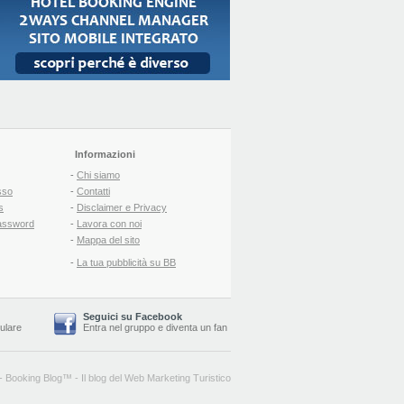
Informazioni
-
Chi siamo
sso
-
Contatti
s
-
Disclaimer e Privacy
assword
-
Lavora con noi
-
Mappa del sito
-
La tua pubblicità su BB
Seguici su Facebook
lulare
Entra nel gruppo
e
diventa un fan
-
Booking Blog
™ -
Il blog del Web Marketing Turistico