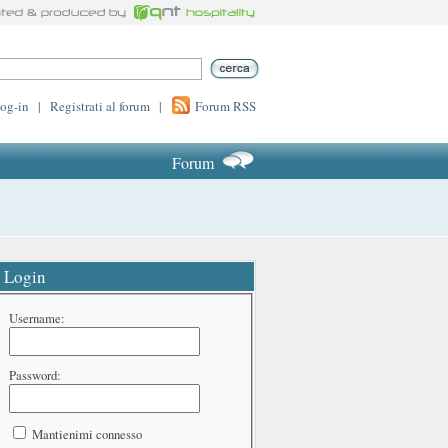
log-in
|
Registrati al forum
|
Forum RSS
Forum
Login
Username:
Password:
Mantienimi connesso