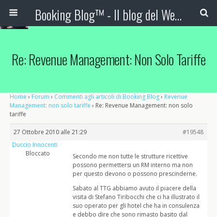
Booking Blog™ - Il blog del Web Marketing Turistico
Re: Revenue Management: Non Solo Tariffe
Home
›
Forum
›
Commenti agli articoli di Booking Blog
›
Revenue
Management: non solo tariffe
›
Re: Revenue Management: non solo
tariffe
27 Ottobre 2010 alle 21:29
#19548
Duccio Innocenti
Bloccato
Secondo me non tutte le strutture ricettive
possono permettersi un RM interno ma non
per questo devono o possono prescinderne.
Sabato al TTG abbiamo avuto il piacere della
visita di Stefano Tiribocchi che ci ha illustrato il
suo operato per gli hotel che ha in consulenza
e debbo dire che sono rimasto basito dal