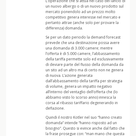
L’operazione che si attua nel caso del lancio di
un nuovo albergo o di un nuovo prodotto sul
mercato ponendolo ad un prezzo molto
competitivo genera interesse nel mercato e
pertanto attrae (anche solo per provare la
differenza) domanda.
Se per un dato periodo la demand forecast
prevede che una destinazione possa avere
una domanda di 3.000 camere; mentre
l’offerta è di 5.000 camere, l’abbassamento
della tariffa permette solo ed esclusivamente
di deviare parte del flusso della domanda da
un sito ad un altro ma di certo non ne genera
di nuova. L’azione generata
dall’abbassamento della tariffa per strategia
di volume, genera un impatto negativo
all’interno del ventaglio dell’offerta che (lo
abbiamo visto lo scorso anno) innesca la
corsa al ribasso tariffario degenerando in
deflazione.
Quindi il nostro Kotler nel suo “hanno creato
domanda” intende “hanno risposto ad un
bisogno”. Questo si evince anche dal fatto che
la frase prosegue con: “man mano che questa