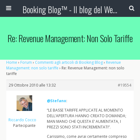
Booking Blog™ - Il blog del Web Marketing Turistico
Re: Revenue Management: Non Solo Tariffe
Home
›
Forum
›
Commenti agli articoli di Booking Blog
›
Revenue
Management: non solo tariffe
›
Re: Revenue Management: non solo
tariffe
29 Ottobre 2010 alle 13:32
#19554
@Stefano
:
“LE BASSE TARIFFE APPLICATE AL MOMENTO
DELL’APERTURA HANNO CREATO DOMANDA;
Riccardo Cocco
MAN MANO CHE QUESTA E’ AUMENTATA, I
Partecipante
PREZZI SONO STATI INCREMENTATI”.
Carissimo, come avrai certamente compreso