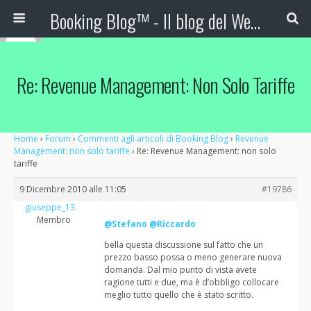
Booking Blog™ - Il blog del Web Marketing Turistico
Re: Revenue Management: Non Solo Tariffe
Home
›
Forum
›
Commenti agli articoli di Booking Blog
›
Revenue
Management: non solo tariffe
›
Re: Revenue Management: non solo
tariffe
9 Dicembre 2010 alle 11:05
#19786
giuseppe_13
Membro
@Stefano
@Riccardo
bella questa discussione sul fatto che un
prezzo basso possa o meno generare nuova
domanda. Dal mio punto di vista avete
ragione tutti e due, ma è d’obbligo collocare
meglio tutto quello che è stato scritto.