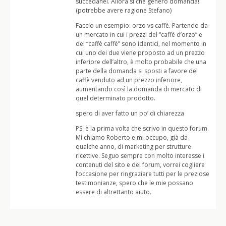
succedanei. Allora si che genero domanda!
(potrebbe avere ragione Stefano)
Faccio un esempio: orzo vs caffè. Partendo da
un mercato in cui i prezzi del “caffè d’orzo” e
del “caffè caffè” sono identici, nel momento in
cui uno dei due viene proposto ad un prezzo
inferiore dell’altro, è molto probabile che una
parte della domanda si sposti a favore del
caffè venduto ad un prezzo inferiore,
aumentando così la domanda di mercato di
quel determinato prodotto.
spero di aver fatto un po’ di chiarezza
PS: è la prima volta che scrivo in questo forum.
Mi chiamo Roberto e mi occupo, già da
qualche anno, di marketing per strutture
ricettive. Seguo sempre con molto interesse i
contenuti del sito e del forum, vorrei cogliere
l’occasione per ringraziare tutti per le preziose
testimonianze, spero che le mie possano
essere di altrettanto aiuto.