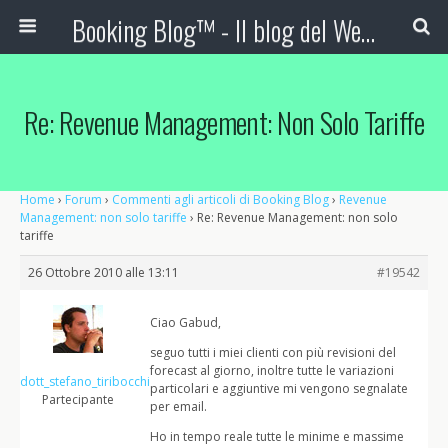
Booking Blog™ - Il blog del Web Marketing Turistico
Re: Revenue Management: Non Solo Tariffe
Home
›
Forum
›
Commenti agli articoli di Booking Blog
›
Revenue
Management: non solo tariffe
›
Re: Revenue Management: non solo
tariffe
26 Ottobre 2010 alle 13:11
#19542
Ciao Gabud,
seguo tutti i miei clienti con più revisioni del
forecast al giorno, inoltre tutte le variazioni
dott_stefano_tiribocchi
particolari e aggiuntive mi vengono segnalate
Partecipante
per email.
Ho in tempo reale tutte le minime e massime