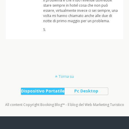
il problema è che il tuo revenue dovrebbe
stare sempre in hotel cosa che non può
essere, virtualmente invece ci sei sempre, una
volta mi hanno chiamato anche alle due di
notte di primo maggio per un problema.
S.
Torna su
Dispositivo Portatile
Pc Desktop
All content Copyright Booking Blog™ - Il blog del Web Marketing Turistico