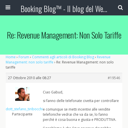
Booking Blog™ - Il blog del Web Marketing Turistico
Re: Revenue Management: Non Solo Tariffe
Home
›
Forum
›
Commenti agli articoli di Booking Blog
›
Revenue
Management: non solo tariffe
›
Re: Revenue Management: non solo
tariffe
27 Ottobre 2010 alle 08:27
#19546
Ciao Gabud,
si fanno delle telefonate civetta per controllare
dott_stefano_tiribocchi
e comunque se metti incentivi alle vendite
Partecipante
telefoniche vedrai che va da se, lo fanno
perchè è cosa buona e giusta e PRODUTTIVA.