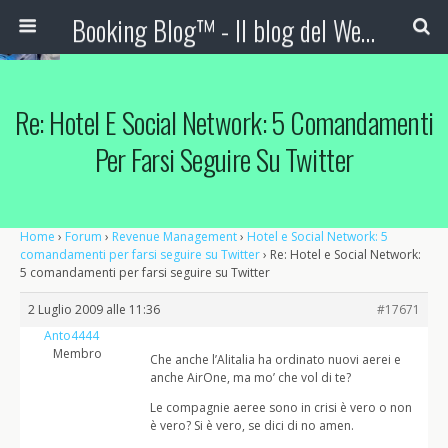
Booking Blog™ - Il blog del Web Marketing Turistico
Re: Hotel E Social Network: 5 Comandamenti
Per Farsi Seguire Su Twitter
Home
›
Forum
›
Revenue Management
›
Hotel e Social Network: 5
comandamenti per farsi seguire su Twitter
›
Re: Hotel e Social Network:
5 comandamenti per farsi seguire su Twitter
2 Luglio 2009 alle 11:36
#17671
Anto4444
Membro
Che anche l’Alitalia ha ordinato nuovi aerei e
anche AirOne, ma mo’ che vol di te?
Le compagnie aeree sono in crisi è vero o non
è vero? Si è vero, se dici di no amen.