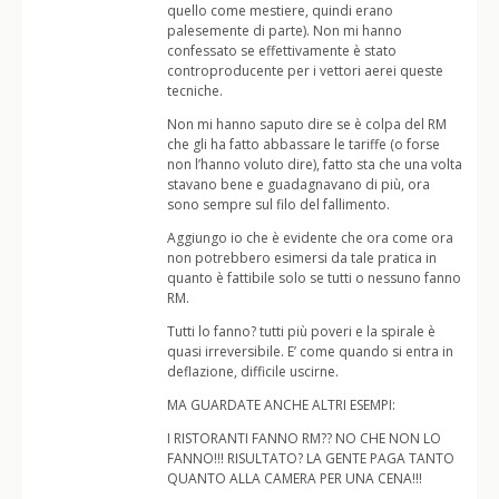
quello come mestiere, quindi erano
palesemente di parte). Non mi hanno
confessato se effettivamente è stato
controproducente per i vettori aerei queste
tecniche.
Non mi hanno saputo dire se è colpa del RM
che gli ha fatto abbassare le tariffe (o forse
non l’hanno voluto dire), fatto sta che una volta
stavano bene e guadagnavano di più, ora
sono sempre sul filo del fallimento.
Aggiungo io che è evidente che ora come ora
non potrebbero esimersi da tale pratica in
quanto è fattibile solo se tutti o nessuno fanno
RM.
Tutti lo fanno? tutti più poveri e la spirale è
quasi irreversibile. E’ come quando si entra in
deflazione, difficile uscirne.
MA GUARDATE ANCHE ALTRI ESEMPI:
I RISTORANTI FANNO RM?? NO CHE NON LO
FANNO!!! RISULTATO? LA GENTE PAGA TANTO
QUANTO ALLA CAMERA PER UNA CENA!!!