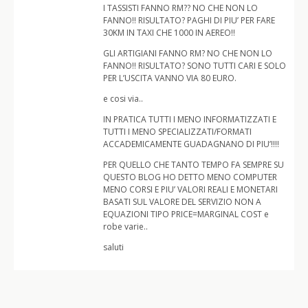
I TASSISTI FANNO RM?? NO CHE NON LO
FANNO!! RISULTATO? PAGHI DI PIU’ PER FARE
30KM IN TAXI CHE 1000 IN AEREO!!
GLI ARTIGIANI FANNO RM? NO CHE NON LO
FANNO!! RISULTATO? SONO TUTTI CARI E SOLO
PER L’USCITA VANNO VIA 80 EURO.
e cosi via..
IN PRATICA TUTTI I MENO INFORMATIZZATI E
TUTTI I MENO SPECIALIZZATI/FORMATI
ACCADEMICAMENTE GUADAGNANO DI PIU’!!!!
PER QUELLO CHE TANTO TEMPO FA SEMPRE SU
QUESTO BLOG HO DETTO MENO COMPUTER
MENO CORSI E PIU’ VALORI REALI E MONETARI
BASATI SUL VALORE DEL SERVIZIO NON A
EQUAZIONI TIPO PRICE=MARGINAL COST e
robe varie..
saluti