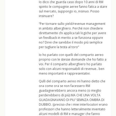
Io dico che guarda caso dopo 10 anni di RM
spinto le compagnie aeree fanno fatica a stare
sul mercato, suppongo io, insinuo. Posso
insinuare?
“Per tornare sullo yield/revenue management
in ambito alberghiero. Perché non chiedere
direttamente chi applica tali logiche per avere
un feedback in merito a se funziona oppure
no? Direi che sarebbe il modo più semplice
per tagliare la testa al toro”
Io ho parlato con quelli del comparto aereo
proprio con le stesse domande che ho fatto a
voi. Per il comparto alberghiero ho parlato
solo con alcuni responsabili di revenue.. ben
meno importanti e rappresentativi.
Qulli del comparto aereo mi hanno detto che
ora come ora se non facessero RM
guadagnerebbero ancora meno (o meglio
perderebbero di più) MA CHE UNA VOLTA
GUADAGNAVANO DI PIU’ SEMNZA OMBRA DI
DUBBIO. (preciso che i miei interlocutori erano
professori che hanno letteralmente inventato
alcuni modelli di RM e manager che fanno