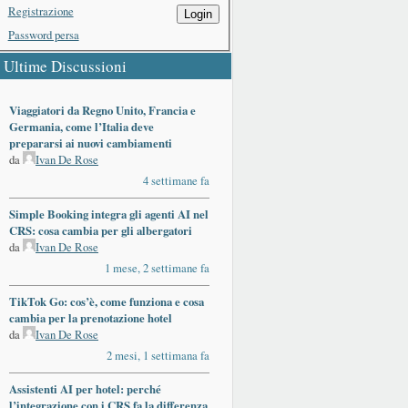
Registrazione
Login
Password persa
Ultime Discussioni
Viaggiatori da Regno Unito, Francia e
Germania, come l’Italia deve
prepararsi ai nuovi cambiamenti
da
Ivan De Rose
4 settimane fa
Simple Booking integra gli agenti AI nel
CRS: cosa cambia per gli albergatori
da
Ivan De Rose
1 mese, 2 settimane fa
TikTok Go: cos’è, come funziona e cosa
cambia per la prenotazione hotel
da
Ivan De Rose
2 mesi, 1 settimana fa
Assistenti AI per hotel: perché
l’integrazione con i CRS fa la differenza