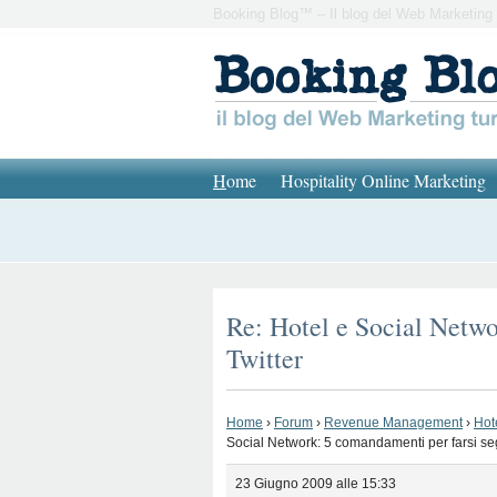
Booking Blog™ – Il blog del Web Marketing 
H
ome
Hospitality Online Marketing
Re: Hotel e Social Netwo
Twitter
Home
›
Forum
›
Revenue Management
›
Hot
Social Network: 5 comandamenti per farsi seg
23 Giugno 2009 alle 15:33