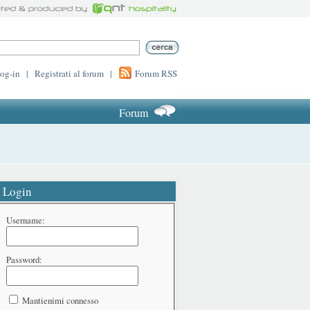
log-in
|
Registrati al forum
|
Forum RSS
Forum
Login
Username:
Password:
Mantienimi connesso