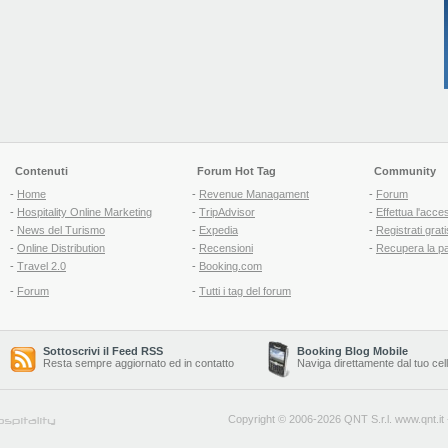
Contenuti
Forum Hot Tag
Community
-
Home
-
Revenue Managament
-
Forum
-
Hospitality Online Marketing
-
TripAdvisor
-
Effettua l'acce
-
News del Turismo
-
Expedia
-
Registrati grati
-
Online Distribution
-
Recensioni
-
Recupera la p
-
Travel 2.0
-
Booking.com
-
Forum
-
Tutti i tag del forum
Sottoscrivi il Feed RSS
Booking Blog Mobile
Resta sempre aggiornato ed in contatto
Naviga direttamente dal tuo cel
Copyright © 2006-2026 QNT S.r.l.
www.qnt.it