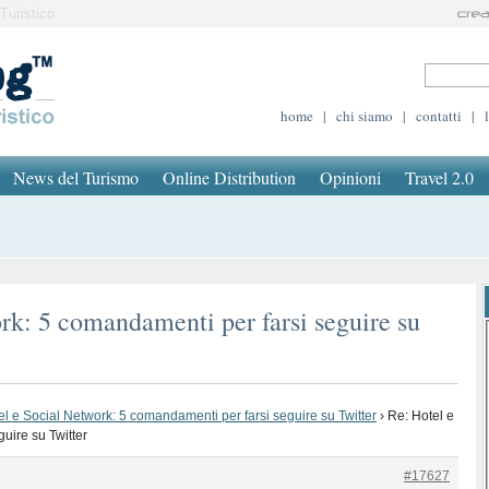
Turistico
home
|
chi siamo
|
contatti
|
News del Turismo
Online Distribution
Opinioni
Travel 2.0
rk: 5 comandamenti per farsi seguire su
el e Social Network: 5 comandamenti per farsi seguire su Twitter
›
Re: Hotel e
uire su Twitter
#17627