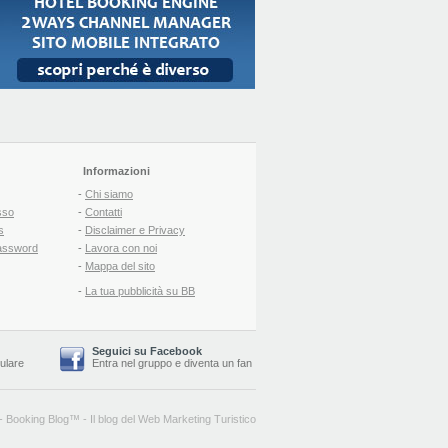
Informazioni
-
Chi siamo
sso
-
Contatti
s
-
Disclaimer e Privacy
assword
-
Lavora con noi
-
Mappa del sito
-
La tua pubblicità su BB
Seguici su Facebook
lulare
Entra nel gruppo
e
diventa un fan
-
Booking Blog
™ -
Il blog del Web Marketing Turistico