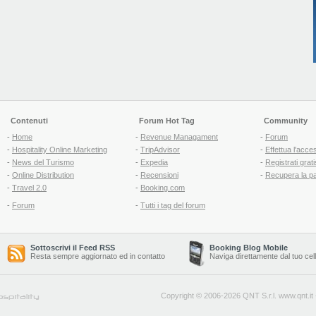
Contenuti
Forum Hot Tag
Community
-
Home
-
Revenue Managament
-
Forum
-
Hospitality Online Marketing
-
TripAdvisor
-
Effettua l'acce
-
News del Turismo
-
Expedia
-
Registrati grati
-
Online Distribution
-
Recensioni
-
Recupera la p
-
Travel 2.0
-
Booking.com
-
Forum
-
Tutti i tag del forum
Sottoscrivi il Feed RSS
Booking Blog Mobile
Resta sempre aggiornato ed in contatto
Naviga direttamente dal tuo cel
Copyright © 2006-2026 QNT S.r.l.
www.qnt.it