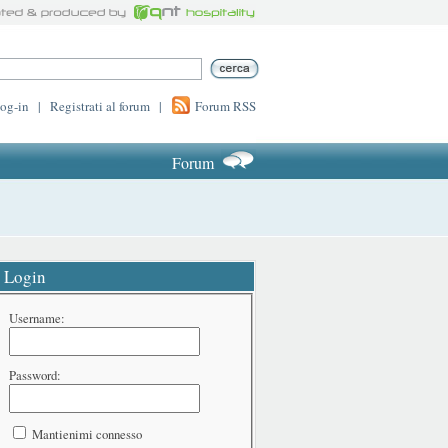
log-in
|
Registrati al forum
|
Forum RSS
Forum
Login
Username:
Password:
Mantienimi connesso