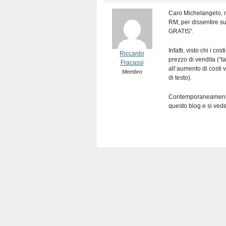
Caro Michelangelo, mi
RM, per dissentire s
GRATIS”.
Infatti, visto chi i c
Riccardo
prezzo di vendita (“t
Fracassi
all’aumento di costi 
Membro
di testo).
Contemporaneamente, 
questo blog e si vede