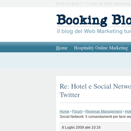
Booking Blog™ – Il blog del Web Marketing 
H
ome
Hospitality Online Marketing
Re: Hotel e Social Netwo
Twitter
Home
›
Forum
›
Revenue Management
›
Hot
Social Network: 5 comandamenti per farsi seg
8 Luglio 2009 alle 10:16