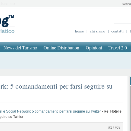
Turistico
home
|
chi siamo
|
contatti
|
News del Turismo
Online Distribution
Opinioni
Travel 2.0
rk: 5 comandamenti per farsi seguire su
el e Social Network: 5 comandamenti per farsi seguire su Twitter
›
Re: Hotel e
uire su Twitter
#17708