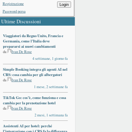
Registrazione
Login
Password persa
Ultime Discussioni
Viaggiatori da Regno Unito, Francia e
Germania, come l’Italia deve
prepararsi ai nuovi cambiamenti
da
Ivan De Rose
4 settimane, 1 giorno fa
Simple Booking integra gli agenti AI nel
CRS: cosa cambia per gli albergatori
da
Ivan De Rose
1 mese, 2 settimane fa
TikTok Go: cos’è, come funziona e cosa
cambia per la prenotazione hotel
da
Ivan De Rose
2 mesi, 1 settimana fa
Assistenti AI per hotel: perché
l’integrazione con i CRS fa la differenza