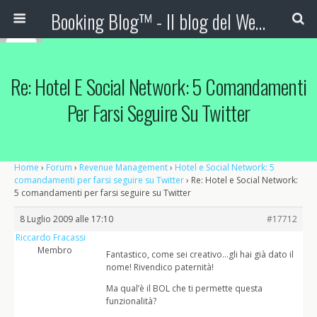
Booking Blog™ - Il blog del Web Marketing Turistico
Re: Hotel E Social Network: 5 Comandamenti
Per Farsi Seguire Su Twitter
Home
›
Forum
›
Revenue Management
›
Hotel e Social Network: 5
comandamenti per farsi seguire su Twitter
›
Re: Hotel e Social Network:
5 comandamenti per farsi seguire su Twitter
8 Luglio 2009 alle 17:10
#17712
Riccardo Fracassi
Membro
Fantastico, come sei creativo…gli hai già dato il
nome! Rivendico paternità!
Ma qual’è il BOL che ti permette questa
funzionalità?