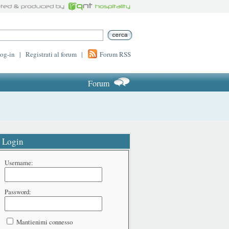
log-in
|
Registrati al forum
|
Forum RSS
Forum
Login
Username:
Password:
Mantienimi connesso