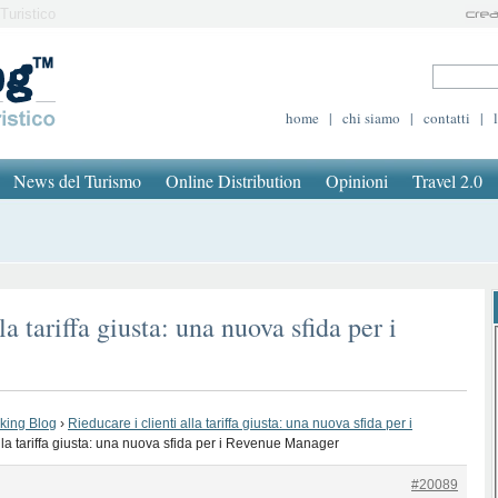
Turistico
home
|
chi siamo
|
contatti
|
News del Turismo
Online Distribution
Opinioni
Travel 2.0
la tariffa giusta: una nuova sfida per i
oking Blog
›
Rieducare i clienti alla tariffa giusta: una nuova sfida per i
alla tariffa giusta: una nuova sfida per i Revenue Manager
#20089