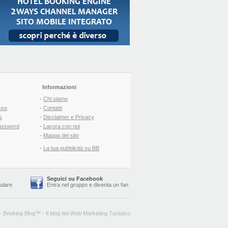
Informazioni
-
Chi siamo
sso
-
Contatti
s
-
Disclaimer e Privacy
assword
-
Lavora con noi
-
Mappa del sito
-
La tua pubblicità su BB
Seguici su Facebook
lulare
Entra nel gruppo
e
diventa un fan
-
Booking Blog
™ -
Il blog del Web Marketing Turistico