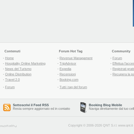
Contenuti
Forum Hot Tag
Community
-
Home
-
Revenue Managament
-
Forum
-
Hospitality Online Marketing
-
TripAdvisor
-
Effettua l'acce
-
News del Turismo
-
Expedia
-
Registrati grati
-
Online Distribution
-
Recensioni
-
Recupera la p
-
Travel 2.0
-
Booking.com
-
Forum
-
Tutti i tag del forum
Sottoscrivi il Feed RSS
Booking Blog Mobile
Resta sempre aggiornato ed in contatto
Naviga direttamente dal tuo cel
Copyright © 2006-2026 QNT S.r.l.
www.qnt.it