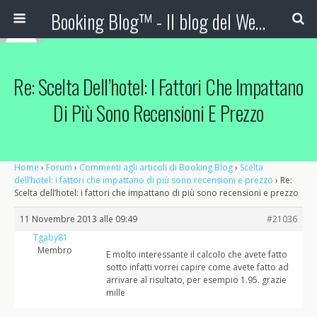
Booking Blog™ - Il blog del Web Marketing Turistico
Re: Scelta Dell’hotel: I Fattori Che Impattano
Di Più Sono Recensioni E Prezzo
Home
›
Forum
›
Commenti agli articoli di Booking Blog
›
Scelta
dell’hotel: i fattori che impattano di più sono recensioni e prezzo
›
Re:
Scelta dell’hotel: i fattori che impattano di più sono recensioni e prezzo
11 Novembre 2013 alle 09:49
#21036
Tgaby81
Membro
E molto interessante il calcolo che avete fatto
sotto infatti vorrei capire come avete fatto ad
arrivare al risultato, per esempio 1.95. grazie
mille