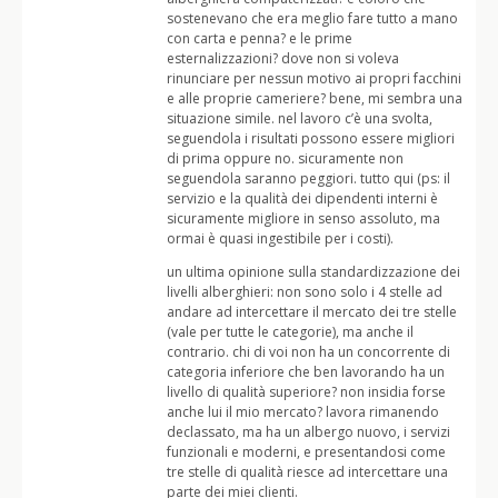
sostenevano che era meglio fare tutto a mano
con carta e penna? e le prime
esternalizzazioni? dove non si voleva
rinunciare per nessun motivo ai propri facchini
e alle proprie cameriere? bene, mi sembra una
situazione simile. nel lavoro c’è una svolta,
seguendola i risultati possono essere migliori
di prima oppure no. sicuramente non
seguendola saranno peggiori. tutto qui (ps: il
servizio e la qualità dei dipendenti interni è
sicuramente migliore in senso assoluto, ma
ormai è quasi ingestibile per i costi).
un ultima opinione sulla standardizzazione dei
livelli alberghieri: non sono solo i 4 stelle ad
andare ad intercettare il mercato dei tre stelle
(vale per tutte le categorie), ma anche il
contrario. chi di voi non ha un concorrente di
categoria inferiore che ben lavorando ha un
livello di qualità superiore? non insidia forse
anche lui il mio mercato? lavora rimanendo
declassato, ma ha un albergo nuovo, i servizi
funzionali e moderni, e presentandosi come
tre stelle di qualità riesce ad intercettare una
parte dei miei clienti.