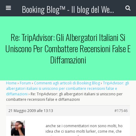
Booking Blog™ - Il blog del Web Marketing Turistico
Re: TripAdvisor: Gli Albergatori Italiani Si
Uniscono Per Combattere Recensioni False E
Diffamazioni
Home
›
Forum
›
Commenti agli articoli di Booking Blog
›
TripAdvisor: gli
albergatori italiani si uniscono per combattere recensioni false e
diffamazioni
›
Re: TripAdvisor: gli albergatori italiani si uniscono per
combattere recensioni false e diffamazioni
21 Maggio 2009 alle 13:13
#17546
anche se i commenttatori non sono molti, ho
idea che ci siamo molti lurker, come me, che