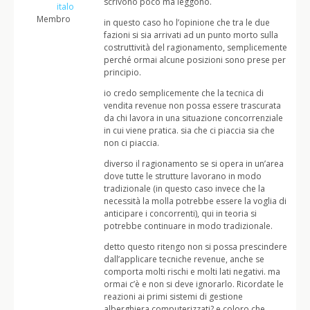
scrivono poco ma leggono.
italo
Membro
in questo caso ho l’opinione che tra le due
fazioni si sia arrivati ad un punto morto sulla
costruttività del ragionamento, semplicemente
perché ormai alcune posizioni sono prese per
principio.
io credo semplicemente che la tecnica di
vendita revenue non possa essere trascurata
da chi lavora in una situazione concorrenziale
in cui viene pratica. sia che ci piaccia sia che
non ci piaccia.
diverso il ragionamento se si opera in un’area
dove tutte le strutture lavorano in modo
tradizionale (in questo caso invece che la
necessità la molla potrebbe essere la voglia di
anticipare i concorrenti), qui in teoria si
potrebbe continuare in modo tradizionale.
detto questo ritengo non si possa prescindere
dall’applicare tecniche revenue, anche se
comporta molti rischi e molti lati negativi. ma
ormai c’è e non si deve ignorarlo. Ricordate le
reazioni ai primi sistemi di gestione
alberghiera computerizzati? e coloro che