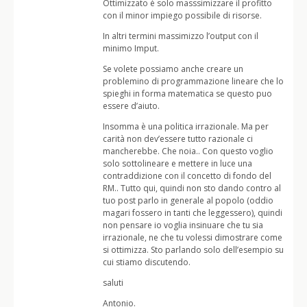
Ottimizzato è solo masssimizzare il profitto
con il minor impiego possibile di risorse.
In altri termini massimizzo l’output con il
minimo Imput.
Se volete possiamo anche creare un
problemino di programmazione lineare che lo
spieghi in forma matematica se questo puo
essere d’aiuto.
Insomma è una politica irrazionale. Ma per
carità non dev’essere tutto razionale ci
mancherebbe. Che noia.. Con questo voglio
solo sottolineare e mettere in luce una
contraddizione con il concetto di fondo del
RM.. Tutto qui, quindi non sto dando contro al
tuo post parlo in generale al popolo (oddio
magari fossero in tanti che leggessero), quindi
non pensare io voglia insinuare che tu sia
irrazionale, ne che tu volessi dimostrare come
si ottimizza. Sto parlando solo dell’esempio su
cui stiamo discutendo.
saluti
Antonio.