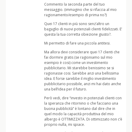
Commento la seconda parte del tuo
messaggio. (immagino che si rifaccia al mio
ragionamento/esempio di prima no?)
Quei 17 clienti in più sono senz’altro un
bagaglio di nuovi potenziali clienti fidelizzati. E’
questa la tua corretta obiezione giusto?.
Mi permetto di fare una piccola antitesi.
Ma allora devi considerare quei 17 clienti che
fai dormire gratis (se ragioniamo sul mio
esempio è cosi) come un investimento
pubblicitario. Mi starebbe benissimo se si
ragionasse cosi. Sarebbe anzi una bellissima
idea. E forse sarebbe il miglio investimento
pubblicitario possibile, anzi mi hai dato anche
una bell’idea per il futuro.
Però vedi, dire “investo in potenziali clienti con
la speranza che ritornino o che facciano una
buona pubblicità” è lontano dal dire che in
quel modo la capacità produttiva del mio
albergo è OTTIMIZZATA. Di ottimizzato non c’è
proprio nulla, mi spiace.