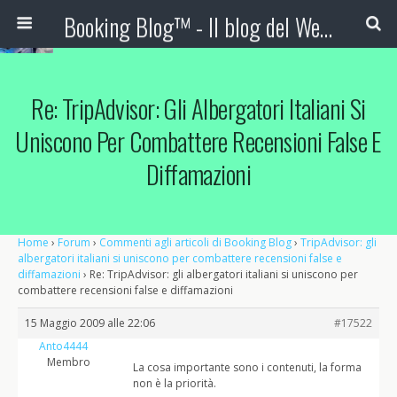
Booking Blog™ - Il blog del Web Marketing Turistico
Re: TripAdvisor: Gli Albergatori Italiani Si
Uniscono Per Combattere Recensioni False E
Diffamazioni
Home
›
Forum
›
Commenti agli articoli di Booking Blog
›
TripAdvisor: gli
albergatori italiani si uniscono per combattere recensioni false e
diffamazioni
›
Re: TripAdvisor: gli albergatori italiani si uniscono per
combattere recensioni false e diffamazioni
15 Maggio 2009 alle 22:06
#17522
Anto4444
Membro
La cosa importante sono i contenuti, la forma
non è la priorità.