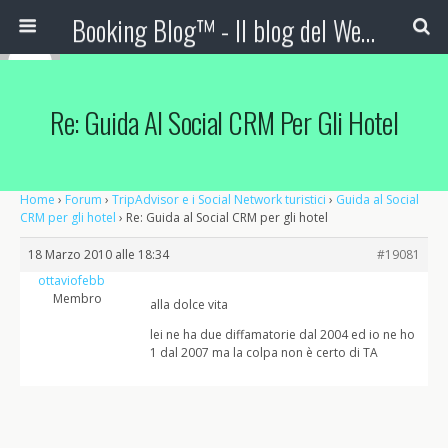
Booking Blog™ - Il blog del Web Marketing Turistico
Re: Guida Al Social CRM Per Gli Hotel
Home
›
Forum
›
TripAdvisor e i Social Network turistici
›
Guida al Social
CRM per gli hotel
›
Re: Guida al Social CRM per gli hotel
18 Marzo 2010 alle 18:34
#19081
ottaviofebb
Membro
alla dolce vita
lei ne ha due diffamatorie dal 2004 ed io ne ho
1 dal 2007 ma la colpa non è certo di TA