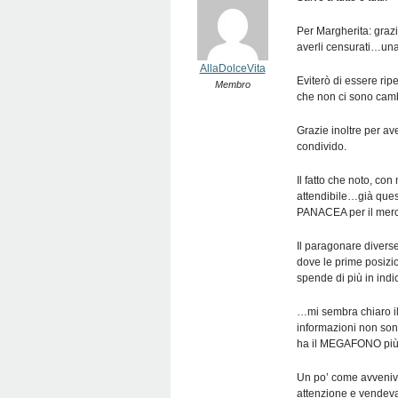
Per Margherita: grazi
averli censurati…una
AllaDolceVita
Eviterò di essere ripe
Membro
che non ci sono camb
Grazie inoltre per av
condivido.
Il fatto che noto, co
attendibile…già ques
PANACEA per il mercat
Il paragonare divers
dove le prime posizion
spende di più in ind
…mi sembra chiaro il 
informazioni non sono
ha il MEGAFONO più
Un po’ come avveniva 
attenzione e vendeva