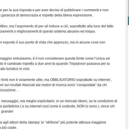
e per la sua risposta e per aver deciso di pubblicare i commenti e non
 garanzia di democrazia e rispetto della libera espressione.
titivo, ma l’argomento di per sé induce a ciò, soprattutto alla luce del fatto
iamenti o miglioramenti di questo sistema abusivo ed iniquo.
er esposto il suo punto di vista che apprezzo, ma in alcune cose non
n maggior entusiasmo, è il non considerare questa fonte come l’unica ed
to è cambiato rispetto a due anni fa quando Tripadvsor passava per la
o turistico in crisi.
e fonti non è solamente utile, ma OBBLIGATORIO soprattutto su internet ,
i sui risultati rilasciati dai motori di ricerca sono “conquistate” da chi
icizzazione…
messaggio, ma meglio esplicitarlo: in un mercato libero, se le condizioni di
 paritetiche ( e su internet così come è costruito, NON lo sono ), vince chi
 grande!
agli albori della stampa: lo “strillone” più potente attirava maggiore
 più copie.