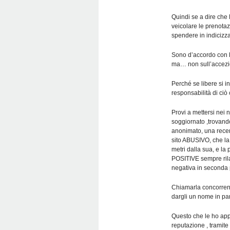
Quindi se a dire che 
veicolare le prenotaz
spendere in indicizza
Sono d’accordo con
ma… non sull’accezi
Perché se libere si i
responsabilità di ciò
Provi a mettersi nei n
soggiornato ,trovando
anonimato, una rece
sito ABUSIVO, che la 
metri dalla sua, e la
POSITIVE sempre rila
negativa in seconda 
Chiamarla concorrenza
dargli un nome in p
Questo che le ho app
reputazione , tramite