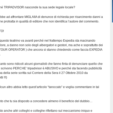
hé TRIPADVISOR nasconde la sua sede legale locale?
ebbe ad affrontare MIGLAIIA di denunce di richiesta per risarcimento danni a
ne protratta in qualità di editore che non identifica l’autore del commento.
TO!
 questo teatrino va avanti perché nel frattempo Expedia sta macinando
ore, a danno non solo degli albergatori e gestori, ma ache e soprattutto dei
ltri TOUR OPERATOR ) che ancora si stanno chiedendo come faccia EXPEDIA
.
anto sono ridicoli alcuni giornalisti che fanno finta di denunciare quello che
 scrivono PERCHE’ tripadvisor è ABUSIVO e perché sta facendo pubblicità
ma della serie scritta sul Corriere della Sera il 27 Ottobre 2010 da
i !!!)
n altro abbia letto quest’articolo “taroccato” e voglia commentare in tal
ieto che tu sia disposto a concedere almeno il beneficio del dubbio…
o anche altri colleghi e colleghe riflettano sul meccanismo iniquo e