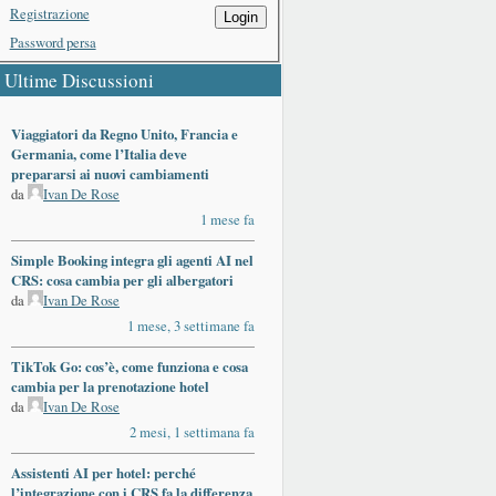
Registrazione
Login
Password persa
Ultime Discussioni
Viaggiatori da Regno Unito, Francia e
Germania, come l’Italia deve
prepararsi ai nuovi cambiamenti
da
Ivan De Rose
1 mese fa
Simple Booking integra gli agenti AI nel
CRS: cosa cambia per gli albergatori
da
Ivan De Rose
1 mese, 3 settimane fa
TikTok Go: cos’è, come funziona e cosa
cambia per la prenotazione hotel
da
Ivan De Rose
2 mesi, 1 settimana fa
Assistenti AI per hotel: perché
l’integrazione con i CRS fa la differenza