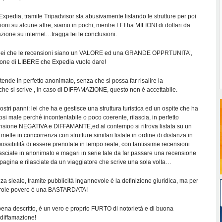
Expedia, tramite Tripadvisor sta abusivamente listando le strutture per poi
ioni su alcune altre, siamo in pochi, mentre LEI ha MILIONI di dollari da
zione su internet…tragga lei le conclusioni.
 lei che le recensioni siano un VALORE ed una GRANDE OPPRTUNITA’,
one di LIBERE che Expedia vuole dare!
ntende in perfetto anonimato, senza che si possa far risalire la
 che si scrive , in caso di DIFFAMAZIONE, questo non è accettabile.
ostri panni: lei che ha e gestisce una struttura turistica ed un ospite che ha
si male perché incontentabile o poco coerente, rilascia, in perfetto
nsione NEGATIVA e DIFFAMANTE,ed al contempo si ritrova listata su un
mette in concorrenza con strutture similari listate in ordine di distanza in
 possibilità di essere prenotate in tempo reale, con tantissime recensioni
sciate in anonimato e magari in serie tale da far passare una recensione
pagina e rilasciate da un viaggiatore che scrive una sola volta…
 sleale, tramite pubblicità ingannevole è la definizione giuridica, ma per
arole povere è una BASTARDATA!
ena descritto, è un vero e proprio FURTO di notorietà e di buona
 diffamazione!