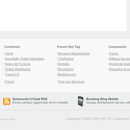
Contenuti
Forum Hot Tag
Community
-
Home
-
Revenue Managament
-
Forum
-
Hospitality Online Marketing
-
TripAdvisor
-
Effettua l'acce
-
News del Turismo
-
Expedia
-
Registrati grati
-
Online Distribution
-
Recensioni
-
Recupera la p
-
Travel 2.0
-
Booking.com
-
Forum
-
Tutti i tag del forum
Sottoscrivi il Feed RSS
Booking Blog Mobile
Resta sempre aggiornato ed in contatto
Naviga direttamente dal tuo cel
Copyright © 2006-2026 QNT S.r.l.
www.qnt.it