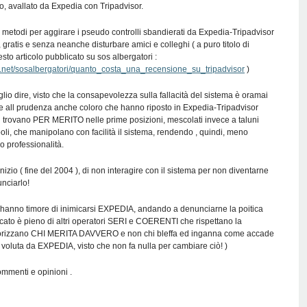
, avallato da Expedia con Tripadvisor.
i metodi per aggirare i pseudo controlli sbandierati da Expedia-Tripadvisor
, gratis e senza neanche disturbare amici e colleghi ( a puro titolo di
esto articolo pubblicato su sos albergatori :
no.net/sosalbergatori/quanto_costa_una_recensione_su_tripadvisor
)
lio dire, visto che la consapevolezza sulla fallacità del sistema è oramai
re all prudenza anche coloro che hanno riposto in Expedia-Tripadvisor
si trovano PER MERITO nelle prime posizioni, mescolati invece a taluni
oli, che manipolano con facilità il sistema, rendendo , quindi, meno
o professionalità.
’inizio ( fine del 2004 ), di non interagire con il sistema per non diventarne
ciarlo!
he hanno timore di inimicarsi EXPEDIA, andando a denunciarne la poitica
rcato è pieno di altri operatori SERI e COERENTI che rispettano la
alorizzano CHI MERITA DAVVERO e non chi bleffa ed inganna come accade
 voluta da EXPEDIA, visto che non fa nulla per cambiare ciò! )
ommenti e opinioni .