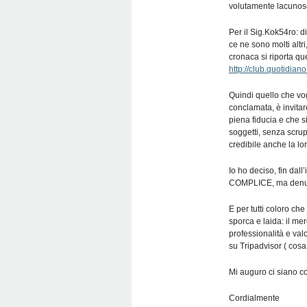
volutamente lacunoso
Per il Sig.Kok54ro: d
ce ne sono molti altri
cronaca si riporta qu
http://club.quotidia
Quindi quello che vog
conclamata, è invita
piena fiducia e che 
soggetti, senza scrup
credibile anche la lor
Io ho deciso, fin dall
COMPLICE, ma denun
E per tutti coloro c
sporca e laida: il me
professionalità e v
su Tripadvisor ( cosa
Mi auguro ci siano c
Cordialmente