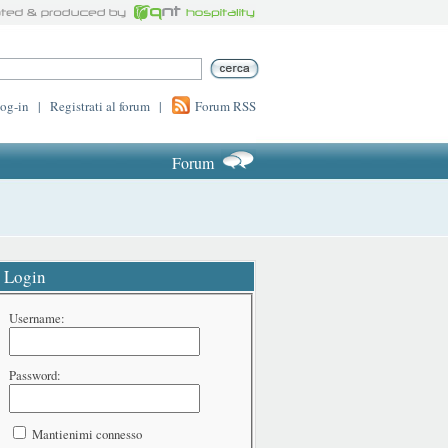
log-in
|
Registrati al forum
|
Forum RSS
Forum
Login
Username:
Password:
Mantienimi connesso