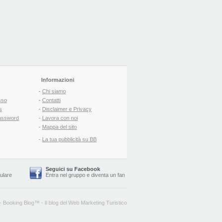
Informazioni
-
Chi siamo
sso
-
Contatti
s
-
Disclaimer e Privacy
assword
-
Lavora con noi
-
Mappa del sito
-
La tua pubblicità su BB
Seguici su Facebook
lulare
Entra nel gruppo
e
diventa un fan
-
Booking Blog
™ -
Il blog del Web Marketing Turistico