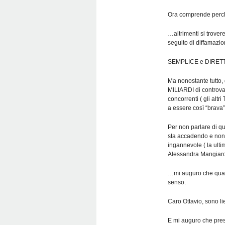
Ora comprende perc
…altrimenti si trover
seguito di diffamazio
SEMPLICE e DIRET
Ma nonostante tutto,
MILIARDI di controval
concorrenti ( gli a
a essere così “brava”
Per non parlare di qu
sta accadendo e non
ingannevole ( la ulti
Alessandra Mangiarott
…mi auguro che qualcu
senso.
Caro Ottavio, sono l
E mi auguro che prest