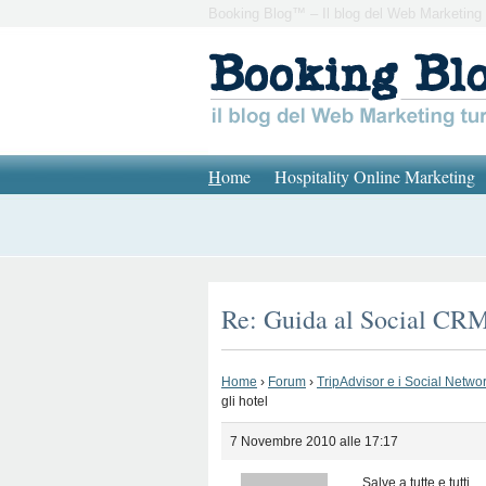
Booking Blog™ – Il blog del Web Marketing 
H
ome
Hospitality Online Marketing
Re: Guida al Social CRM 
Home
›
Forum
›
TripAdvisor e i Social Network
gli hotel
7 Novembre 2010 alle 17:17
Salve a tutte e tutti.