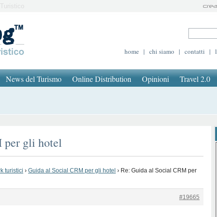
Turistico
home
|
chi siamo
|
contatti
|
News del Turismo
Online Distribution
Opinioni
Travel 2.0
per gli hotel
 turistici
›
Guida al Social CRM per gli hotel
›
Re: Guida al Social CRM per
#19665