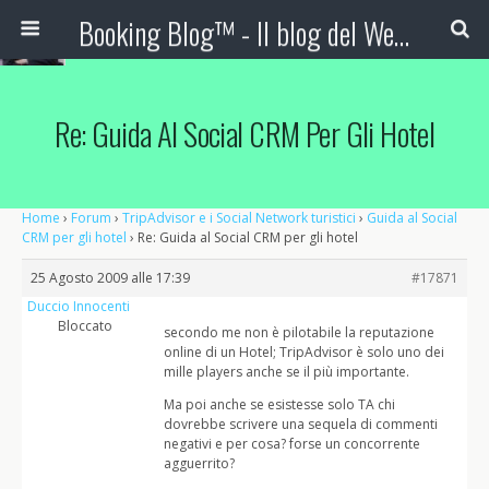
Booking Blog™ - Il blog del Web Marketing Turistico
Re: Guida Al Social CRM Per Gli Hotel
Home
›
Forum
›
TripAdvisor e i Social Network turistici
›
Guida al Social
CRM per gli hotel
›
Re: Guida al Social CRM per gli hotel
25 Agosto 2009 alle 17:39
#17871
Duccio Innocenti
Bloccato
secondo me non è pilotabile la reputazione
online di un Hotel; TripAdvisor è solo uno dei
mille players anche se il più importante.
Ma poi anche se esistesse solo TA chi
dovrebbe scrivere una sequela di commenti
negativi e per cosa? forse un concorrente
agguerrito?