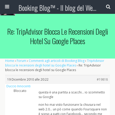
Booking Blog™ - Il blog del Web Marketing Turistico
Re: TripAdvisor Blocca Le Recensioni Degli
Hotel Su Google Places
Home
›
Forum
›
Commenti agli articoli di Booking Blog
›
TripAdvisor
blocca le recensioni degli hotel su Google Places
›
Re: TripAdvisor
blocca le recensioni degli hotel su Google Places
19 Dicembre 2010 alle 20:22
#19818
Duccio Innocenti
Bloccato
questa è una partita a scacchi… io scommetto
su Google
non ho mai visto funzionare la chiusura nel
web 2.0… un pò come quando Foursquare non
è sceso a patti con Facebook… secondo me