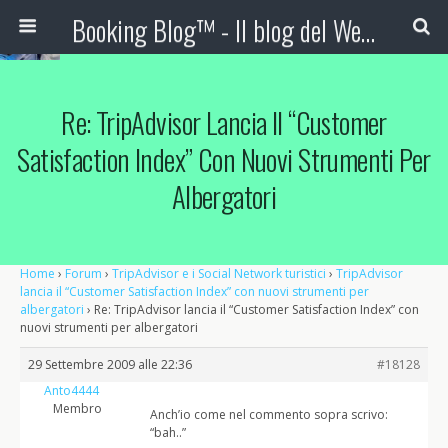
Booking Blog™ - Il blog del Web Marketing Turistico
Re: TripAdvisor Lancia Il “Customer
Satisfaction Index” Con Nuovi Strumenti Per
Albergatori
Home
›
Forum
›
TripAdvisor e i Social Network turistici
›
TripAdvisor
lancia il “Customer Satisfaction Index” con nuovi strumenti per
albergatori
›
Re: TripAdvisor lancia il “Customer Satisfaction Index” con
nuovi strumenti per albergatori
29 Settembre 2009 alle 22:36
#18128
Anto4444
Membro
Anch’io come nel commento sopra scrivo:
“bah..”