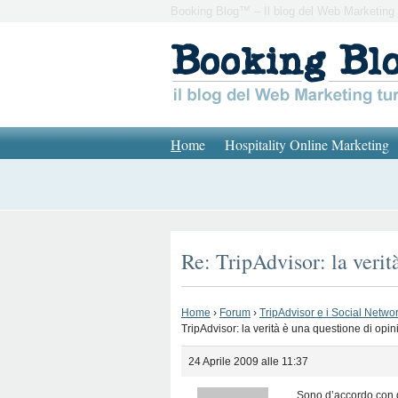
Booking Blog™ – Il blog del Web Marketing 
H
ome
Hospitality Online Marketing
Re: TripAdvisor: la verit
Home
›
Forum
›
TripAdvisor e i Social Network
TripAdvisor: la verità è una questione di opin
24 Aprile 2009 alle 11:37
Sono d’accordo con qu