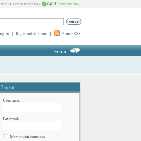
log-in
|
Registrati al forum
|
Forum RSS
Forum
Login
Username:
Password:
Mantienimi connesso