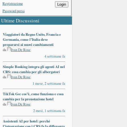
Registrazione
Login
Password persa
Ultime Discussioni
Viaggiatori da Regno Unito, Francia e
Germania, come l’Italia deve
prepararsi ai nuovi cambiamenti
da
Ivan De Rose
4 settimane fa
Simple Booking integra gli agenti AI nel
CRS: cosa cambia per gli albergatori
da
Ivan De Rose
1 mese, 2 settimane fa
TikTok Go: cos’è, come funziona e cosa
cambia per la prenotazione hotel
da
Ivan De Rose
2 mesi, 1 settimana fa
Assistenti AI per hotel: perché
l’integrazione con i CRS fa la differenza