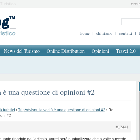
Turistico
home
|
chi siamo
|
contatti
|
News del Turismo
Online Distribution
Opinioni
Travel 2.0
à è una questione di opinioni #2
 turistici
›
TripAdvisor: la verità è una questione di opinioni #2
›
Re:
ioni #2
#17441
anto riportato nell’articolo. Vorrei però puntualizzare che a volte succede