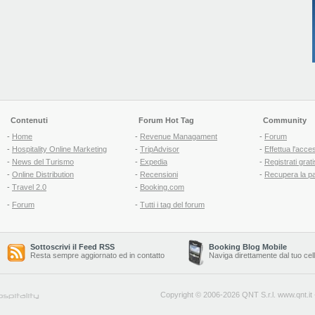
Contenuti
Forum Hot Tag
Community
-
Home
-
Revenue Managament
-
Forum
-
Hospitality Online Marketing
-
TripAdvisor
-
Effettua l'acce
-
News del Turismo
-
Expedia
-
Registrati grati
-
Online Distribution
-
Recensioni
-
Recupera la p
-
Travel 2.0
-
Booking.com
-
Forum
-
Tutti i tag del forum
Sottoscrivi il Feed RSS
Booking Blog Mobile
Resta sempre aggiornato ed in contatto
Naviga direttamente dal tuo cel
Copyright © 2006-2026 QNT S.r.l.
www.qnt.it