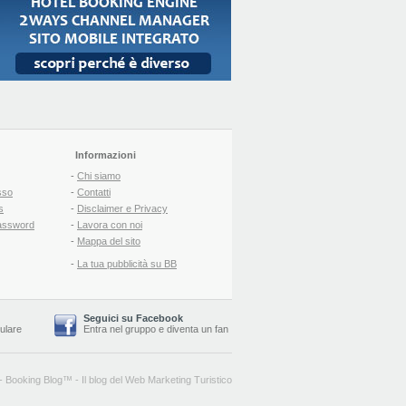
Informazioni
-
Chi siamo
sso
-
Contatti
s
-
Disclaimer e Privacy
assword
-
Lavora con noi
-
Mappa del sito
-
La tua pubblicità su BB
Seguici su Facebook
lulare
Entra nel gruppo
e
diventa un fan
-
Booking Blog
™ -
Il blog del Web Marketing Turistico