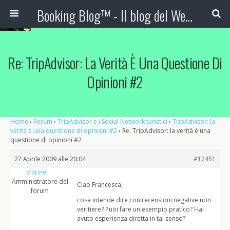
Booking Blog™ - Il blog del Web Marketing Turistico
Re: TripAdvisor: La Verità È Una Questione Di
Opinioni #2
Home
›
Forum
›
TripAdvisor e i Social Network turistici
›
TripAdvisor: la
verità è una questione di opinioni #2
›
Re: TripAdvisor: la verità è una
questione di opinioni #2
27 Aprile 2009 alle 20:04
#17451
sfarinel
Amministratore del
Ciao Francesca,
forum
cosa intende dire con recensioni negative non
veritiere? Puoi fare un esempio pratico? Hai
avuto esperienza diretta in tal senso?