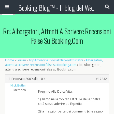
Booking Blog™ - Il blog del Web Marketing Turistico
Re: Albergatori, Attenti A Scrivere Recensioni
False Su Booking.com
Home
›
Forum
›
TripAdvisor e i Social Network turistici
›
Albergatori,
attenti a scrivere recensioni false su Booking.com
›
Re: Albergatori,
attenti a scrivere recensioni false su Booking.com
11 Febbraio 2009 alle 10:41
#17232
Nick Butler
Membro
Preg.mo Alla Dolce Vita,
1) siamo nella top ten list di TA della nostra
città senza aderire ad Expedia.
2) la maggior parte dei commenti (che seguo