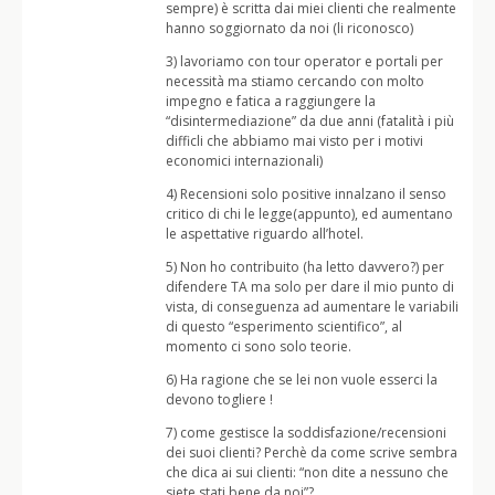
sempre) è scritta dai miei clienti che realmente
hanno soggiornato da noi (li riconosco)
3) lavoriamo con tour operator e portali per
necessità ma stiamo cercando con molto
impegno e fatica a raggiungere la
“disintermediazione” da due anni (fatalità i più
difficli che abbiamo mai visto per i motivi
economici internazionali)
4) Recensioni solo positive innalzano il senso
critico di chi le legge(appunto), ed aumentano
le aspettative riguardo all’hotel.
5) Non ho contribuito (ha letto davvero?) per
difendere TA ma solo per dare il mio punto di
vista, di conseguenza ad aumentare le variabili
di questo “esperimento scientifico”, al
momento ci sono solo teorie.
6) Ha ragione che se lei non vuole esserci la
devono togliere !
7) come gestisce la soddisfazione/recensioni
dei suoi clienti? Perchè da come scrive sembra
che dica ai sui clienti: “non dite a nessuno che
siete stati bene da noi”?