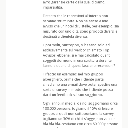
avrò garanzie certe della sua, diciamo,
imparzialità.
FIntanto che le recensioni all’interno non
saranno strutturate. Non ha senso a mio
avviso che un hotel di 5 stelle, per esempio, sia
misurato con uno di 2, sono prodotti diversi e
destinati a clientela diversa.
E poi molti, purtroppo, si basano solo ed
esclusivamente sul “verbo” chiamato Trip
Advisor, ebbene, si è mai calcolato quanti
soggetti dormono in una struttura durante
l’anno e quanti di questi lasciano recensioni?
Ti faccio un esempio: nel mio gruppo
alberghiero, prima che il cliente parta
chiediamo una e-mail dove poter spedire una
sorta di survey in modo che il cliente possa
darci un feedback sul suo soggiorno.
Ogni anno, in media, da noi soggiornano circa
100.000 persone, togliamo il 15% di leisure
groups ai quali non sottoponiamo la survey,
togliamo un 30% di chi ci sfugge, non vuole e
bla bla bla..restiamo con circa 60.000 persone