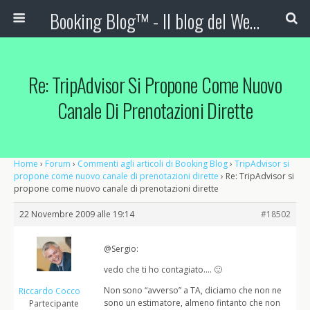
Booking Blog™ - Il blog del Web Marketing Turistico
Re: TripAdvisor Si Propone Come Nuovo
Canale Di Prenotazioni Dirette
Home
›
Forum
›
Commenti agli articoli di Booking Blog
›
TripAdvisor si
propone come nuovo canale di prenotazioni dirette
›
Re: TripAdvisor si
propone come nuovo canale di prenotazioni dirette
22 Novembre 2009 alle 19:14
#18502
@Sergio:
vedo che ti ho contagiato…. 🙂
Non sono “avverso” a TA, diciamo che non ne
Riccardo Cocco
sono un estimatore, almeno fintanto che non
Partecipante