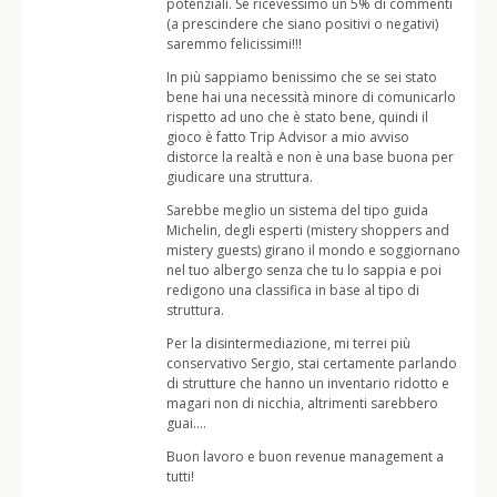
potenziali. Se ricevessimo un 5% di commenti
(a prescindere che siano positivi o negativi)
saremmo felicissimi!!!
In più sappiamo benissimo che se sei stato
bene hai una necessità minore di comunicarlo
rispetto ad uno che è stato bene, quindi il
gioco è fatto Trip Advisor a mio avviso
distorce la realtà e non è una base buona per
giudicare una struttura.
Sarebbe meglio un sistema del tipo guida
Michelin, degli esperti (mistery shoppers and
mistery guests) girano il mondo e soggiornano
nel tuo albergo senza che tu lo sappia e poi
redigono una classifica in base al tipo di
struttura.
Per la disintermediazione, mi terrei più
conservativo Sergio, stai certamente parlando
di strutture che hanno un inventario ridotto e
magari non di nicchia, altrimenti sarebbero
guai….
Buon lavoro e buon revenue management a
tutti!