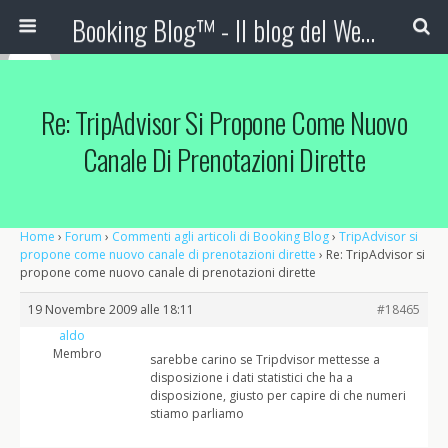
Booking Blog™ - Il blog del Web Marketing Turistico
Re: TripAdvisor Si Propone Come Nuovo
Canale Di Prenotazioni Dirette
Home
›
Forum
›
Commenti agli articoli di Booking Blog
›
TripAdvisor si
propone come nuovo canale di prenotazioni dirette
›
Re: TripAdvisor si
propone come nuovo canale di prenotazioni dirette
19 Novembre 2009 alle 18:11
#18465
aldo
Membro
sarebbe carino se Tripdvisor mettesse a
disposizione i dati statistici che ha a
disposizione, giusto per capire di che numeri
stiamo parliamo