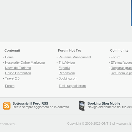
Contenuti
Forum Hot Tag
Community
-
Home
-
Revenue Managament
-
Forum
-
Hospitality Online Marketing
-
TripAdvisor
-
Effettua l'acce
-
News del Turismo
-
Expedia
-
Registrati grati
-
Online Distribution
-
Recensioni
-
Recupera la p
-
Travel 2.0
-
Booking.com
-
Forum
-
Tutti i tag del forum
Sottoscrivi il Feed RSS
Booking Blog Mobile
Resta sempre aggiornato ed in contatto
Naviga direttamente dal tuo cel
Copyright © 2006-2026 QNT S.r.l.
www.qnt.it