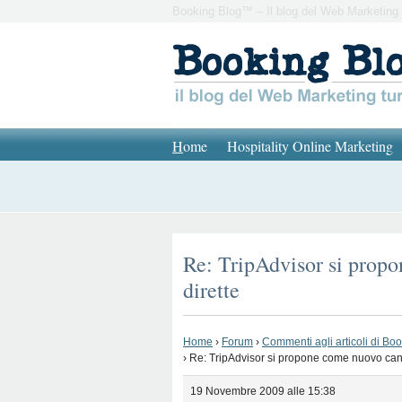
Booking Blog™ – Il blog del Web Marketing 
H
ome
Hospitality Online Marketing
Re: TripAdvisor si propo
dirette
Home
›
Forum
›
Commenti agli articoli di Bo
›
Re: TripAdvisor si propone come nuovo cana
19 Novembre 2009 alle 15:38