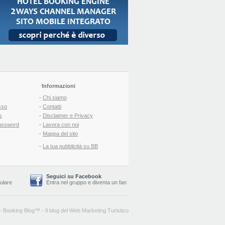
Informazioni
-
Chi siamo
sso
-
Contatti
s
-
Disclaimer e Privacy
assword
-
Lavora con noi
-
Mappa del sito
-
La tua pubblicità su BB
Seguici su Facebook
lulare
Entra nel gruppo
e
diventa un fan
-
Booking Blog
™ -
Il blog del Web Marketing Turistico