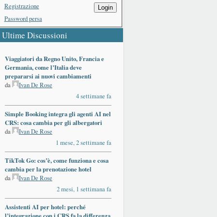
Registrazione
Login
Password persa
Ultime Discussioni
Viaggiatori da Regno Unito, Francia e
Germania, come l’Italia deve
prepararsi ai nuovi cambiamenti
da
Ivan De Rose
4 settimane fa
Simple Booking integra gli agenti AI nel
CRS: cosa cambia per gli albergatori
da
Ivan De Rose
1 mese, 2 settimane fa
TikTok Go: cos’è, come funziona e cosa
cambia per la prenotazione hotel
da
Ivan De Rose
2 mesi, 1 settimana fa
Assistenti AI per hotel: perché
l’integrazione con i CRS fa la differenza