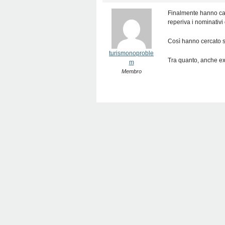
Finalmente hanno cap
reperiva i nominativi
Così hanno cercato s
turismonoproble
Tra quanto, anche ex
m
Membro