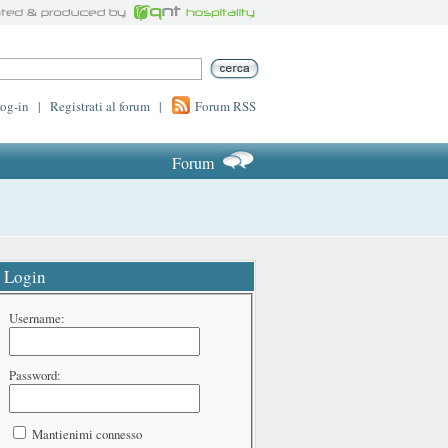
log-in
|
Registrati al forum
|
Forum RSS
Forum
Login
Username:
Password:
Mantienimi connesso