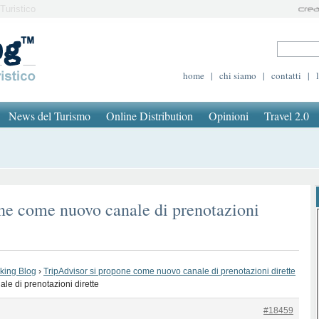
Turistico
home
|
chi siamo
|
contatti
|
News del Turismo
Online Distribution
Opinioni
Travel 2.0
ne come nuovo canale di prenotazioni
oking Blog
›
TripAdvisor si propone come nuovo canale di prenotazioni dirette
le di prenotazioni dirette
#18459