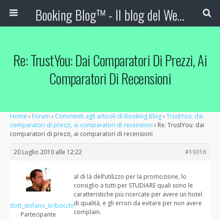
Booking Blog™ - Il blog del Web Marketing Turistico
Re: TrustYou: Dai Comparatori Di Prezzi, Ai
Comparatori Di Recensioni
Home
›
Forum
›
Commenti agli articoli di Booking Blog
›
TrustYou: dai
comparatori di prezzi, ai comparatori di recensioni
›
Re: TrustYou: dai
comparatori di prezzi, ai comparatori di recensioni
20 Luglio 2010 alle 12:22
#19316
al di là dell’utilizzo per la promozione, lo
consiglio a tutti per STUDIARE quali sono le
caratteristiche più ricercate per avere un hotel
di qualità, e gli errori da evitare per non avere
dott_stefano_tiribocchi
complain.
Partecipante